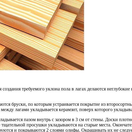
я создания требуемого уклона пола в лагах делаются неглубок
аются бруски, по которым устраивается покрытие из второсортны
 между лагами укладывается керамзит, поверх которого укладыв
адывается пазом внутрь с зазором в 3 см от стены. Доски плотн
тщательной просушки укладываются на старые места. Окончател
уются и покрываются 2 слоями олифы. Окрашивать их не следуе