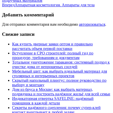
подручных материалов
Вперед
Аппаратная косметология. Аппараты для тела
Добавить комментарий
Для отправки комментария вам необходимо
авторизоваться
.
Свежие записи
Как купить дверные замки оптом и правильно
рассчитать объем первой поставки
Вступление в СРО строителей: полный гид по
процедуре, требованиям и документам
Тотальное уничтожение тараканов: системный подход к
очистке дома от непрошеных соседей
Мебельный щит: как выбрать идеальный материал для
столярных и интерьерных проектов
Скрытый напольный плинтус: полное руководство по
выбору и монтажу
Дом из бруса в Москве: как выбрать материал,
подрядчика и построить надёжное жильё для всей семьи
Индикаторная отвертка SAFELINE: надёжный
помощник в каждой детали
Секреты надёжного сцепления: почему супер‑клей
контакт выигрывает в любой задаче