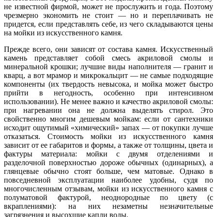
не известной фирмой, может не прослужить и года. Поэтому
чрезмерно экономить не стоит — но и переплачивать не
придется, если представлять себе, из чего складываются цены
на мойки из искусственного камня.
Прежде всего, они зависят от состава камня. Искусственный
камень представляет собой смесь акриловой смолы и
минеральной крошки; лучшие виды наполнителя — гранит и
кварц, а вот мрамор и микрокальцит — не самые подходящие
компоненты (их твердость невысока, и мойка может быстро
прийти в негодность, особенно при интенсивном
использовании). Не менее важно и качество акриловой смолы:
при нагревании она не должна выделять стирол. Это
свойственно многим дешевым мойкам: если от сантехники
исходит ощутимый «химический» запах — от покупки лучше
отказаться. Стоимость мойки из искусственного камня
зависит от ее габаритов и формы, а также от толщины, цвета и
фактуры материала: мойки с двумя отделениями и
разделочной поверхностью дороже обычных (одинарных), а
глянцевые обычно стоят больше, чем матовые. Однако в
повседневной эксплуатации наиболее удобны, судя по
многочисленным отзывам, мойки из искусственного камня с
полуматовой фактурой, неоднородные по цвету (с
вкраплениями): на них незаметны незначительные
загрязнения и высохшие капли воды.