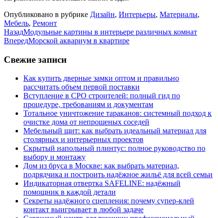
Опубликовано в рубрике
Дизайн
,
Интерьеры
,
Материалы
,
Мебель
,
Ремонт
Назад
Модульные картины в интерьере различных комнат
Вперед
Морской аквариум в квартире
Свежие записи
Как купить дверные замки оптом и правильно
рассчитать объем первой поставки
Вступление в СРО строителей: полный гид по
процедуре, требованиям и документам
Тотальное уничтожение тараканов: системный подход к
очистке дома от непрошеных соседей
Мебельный щит: как выбрать идеальный материал для
столярных и интерьерных проектов
Скрытый напольный плинтус: полное руководство по
выбору и монтажу
Дом из бруса в Москве: как выбрать материал,
подрядчика и построить надёжное жильё для всей семьи
Индикаторная отвертка SAFELINE: надёжный
помощник в каждой детали
Секреты надёжного сцепления: почему супер‑клей
контакт выигрывает в любой задаче