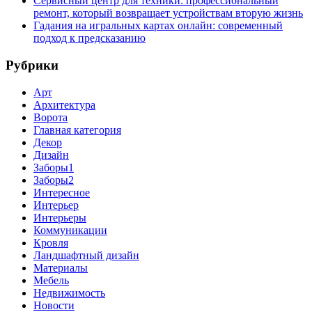
Сервисный центр для техники: профессиональный
ремонт, который возвращает устройствам вторую жизнь
Гадания на игральных картах онлайн: современный
подход к предсказанию
Рубрики
Арт
Архитектура
Ворота
Главная категория
Декор
Дизайн
Заборы1
Заборы2
Интересное
Интерьер
Интерьеры
Коммуникации
Кровля
Ландшафтный дизайн
Материалы
Мебель
Недвижимость
Новости