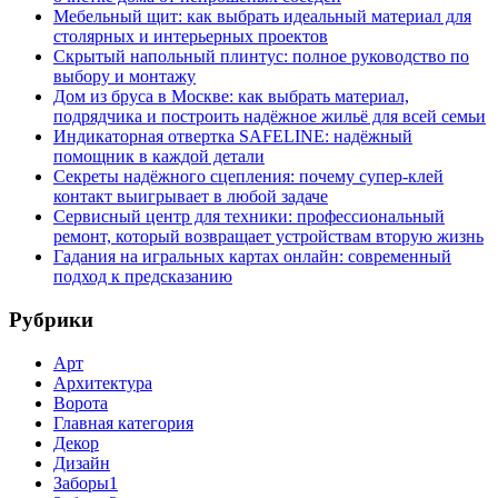
Мебельный щит: как выбрать идеальный материал для
столярных и интерьерных проектов
Скрытый напольный плинтус: полное руководство по
выбору и монтажу
Дом из бруса в Москве: как выбрать материал,
подрядчика и построить надёжное жильё для всей семьи
Индикаторная отвертка SAFELINE: надёжный
помощник в каждой детали
Секреты надёжного сцепления: почему супер‑клей
контакт выигрывает в любой задаче
Сервисный центр для техники: профессиональный
ремонт, который возвращает устройствам вторую жизнь
Гадания на игральных картах онлайн: современный
подход к предсказанию
Рубрики
Арт
Архитектура
Ворота
Главная категория
Декор
Дизайн
Заборы1