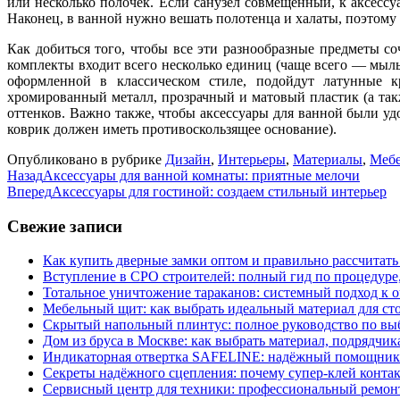
или несколько полочек. Если санузел совмещенный, к аксессу
Наконец, в ванной нужно вешать полотенца и халаты, поэтому 
Как добиться того, чтобы все эти разнообразные предметы с
комплекты входит всего несколько единиц (чаще всего — мыль
оформленной в классическом стиле, подойдут латунные к
хромированный металл, прозрачный и матовый пластик (а так
оттенков. Важно также, чтобы аксессуары для ванной были уд
коврик должен иметь противоскользящее основание).
Опубликовано в рубрике
Дизайн
,
Интерьеры
,
Материалы
,
Мебе
Назад
Аксессуары для ванной комнаты: приятные мелочи
Вперед
Аксессуары для гостиной: создаем стильный интерьер
Свежие записи
Как купить дверные замки оптом и правильно рассчитать
Вступление в СРО строителей: полный гид по процедуре
Тотальное уничтожение тараканов: системный подход к 
Мебельный щит: как выбрать идеальный материал для ст
Скрытый напольный плинтус: полное руководство по вы
Дом из бруса в Москве: как выбрать материал, подрядчик
Индикаторная отвертка SAFELINE: надёжный помощник 
Секреты надёжного сцепления: почему супер‑клей контак
Сервисный центр для техники: профессиональный ремонт