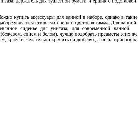
итаза, держатель для туалетной бумаги и ершик с подставкой.
ожно купить аксессуары для ванной в наборе, однако в такие
боре являются стиль, материал и цветовая гамма. Для ванной,
ревянное сиденье для унитаза; для современной ванной —
(бежевом, синем и белом), лучше подобрать предметы этих же
м, крючки желательно крепить на дюбелях, а не на присосках,