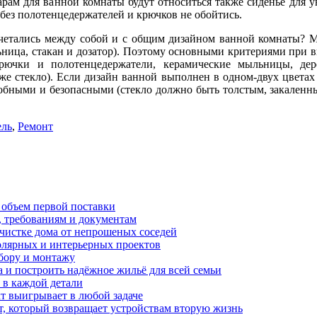
арам для ванной комнаты будут относиться также сиденье для ун
без полотенцедержателей и крючков не обойтись.
очетались между собой и с общим дизайном ванной комнаты? М
ница, стакан и дозатор). Поэтому основными критериями при вы
рючки и полотенцедержатели, керамические мыльницы, де
же стекло). Если дизайн ванной выполнен в одном-двух цветах 
обными и безопасными (стекло должно быть толстым, закаленны
ль
,
Ремонт
 объем первой поставки
, требованиям и документам
очистке дома от непрошеных соседей
олярных и интерьерных проектов
бору и монтажу
а и построить надёжное жильё для всей семьи
в каждой детали
т выигрывает в любой задаче
, который возвращает устройствам вторую жизнь