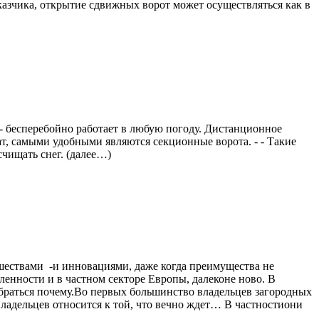
азчика, открытие сдвижных ворот может осуществляться как в
 - бесперебойно работает в любую погоду. Дистанционное
ат, самыми удобными являются секционные ворота. - - Такие
счищать снег. (далее…)
вшествами -и инновациями, даже когда преимущества не
енности и в частном секторе Европы, далеконе ново. В
браться почему.Во первых большинство владельцев загородных
адельцев относится к той, что вечно ждет… В частностиони