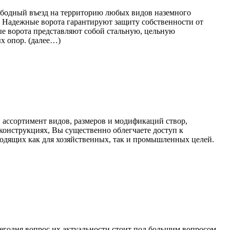
вободный въезд на территорию любых видов наземного
ь. Надежные ворота гарантируют защиту собственности от
ые ворота представляют собой стальную, цельную
х опор. (далее…)
 ассортимент видов, размеров и модификаций створ,
конструкциях, Вы существенно облегчаете доступ к
одящих как для хозяйственных, так и промышленных целей.
годня вопрос их актуальности стоит под большим вопросом.