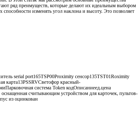
агают ряд преимуществ, которые делают их идеальным выбором
 способности изменять угол наклона и высоту. Это позволяет
ль serial port165TSP00Proximity сенсор135TST01Roximity
ная карта13PSSRVСветофор красный-
иПарковочная система Token кодОписаниеед.цена
, оснащенная считывающим устройством для карточек, пультов-
рпус из оцинкован