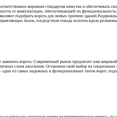
оответствовать мировым стандартам качества и обеспечивать с
 зависеть от комплектации, обеспечивающей их функциональност
позволяют подобрать ворота для любых проемов зданий.Раздвижн
правляющих балок, посредством отвода полотна вдоль роликовы
т заменить ворота. Современный рынок предлагает нам широкий
зличных слоев населения. Остановив свой выбор на секционных 
 один из самых надежных и функциональных типов ворот, подх
ца и непогоды защищали ничем не примечательные навесы, то се