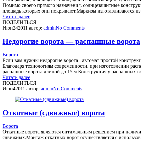
Помимо своего прямого назначения, солнцезащитные конструк
площадь которых они покрывают.Маркизы изготавливаются из 
Читать далее
ПОДЕЛИТЬСЯ
Июн
24
2011
автор:
admin
No
Comments
Недорогие ворота — распашные ворота
Ворота
Если вам нужны недорогие ворота - автомат простой конструк
Благодаря технологиям современности, при изготовлении расп
распашные ворота длиной до 15 м.Конструкция у распашных во
Читать далее
ПОДЕЛИТЬСЯ
Июн
4
2011
автор:
admin
No
Comments
Откатные (сдвижные) ворота
Ворота
Откатные ворота являются оптимальным решением при наличии
сдвижных.Монтаж откатных ворот осуществляется с использов