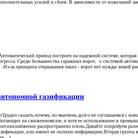
ополнительных усилий и сбоев. В зависимости от пожеланий зак
-Автоматический привод построен на надежной системе, которая
рогресса. Среди большинства гаражных ворот, -с системой автом
 -Из-за принципа открывания таких - ворот нет нужды зимой ра
 автономной газификации
Трудно сказать почему, но мыочень долго не соглашаемся с но
ботающих на сжиженномгазе, и хотя ее использование в промышл
оегазоснабжение распространено плохо.Давайте попробуем разо
газификации, или имеют не полную информацию.Вторая группа вл
лее…)