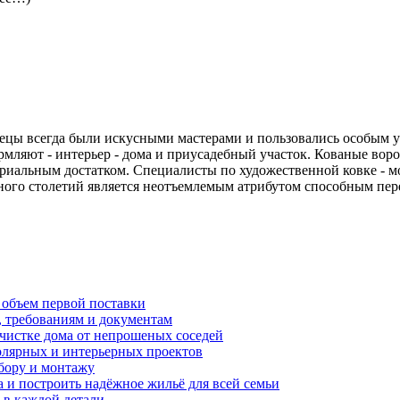
нецы всегда были искусными мастерами и пользовались особым 
мляют - интерьер - дома и приусадебный участок. Кованые воро
альным достатком. Специалисты по художественной ковке - могу
много столетий является неотъемлемым атрибутом способным пер
 объем первой поставки
, требованиям и документам
очистке дома от непрошеных соседей
олярных и интерьерных проектов
бору и монтажу
а и построить надёжное жильё для всей семьи
в каждой детали