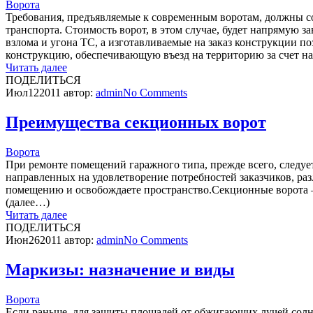
Ворота
Требования, предъявляемые к современным воротам, должны с
транспорта. Стоимость ворот, в этом случае, будет напрямую
взлома и угона ТС, а изготавливаемые на заказ конструкции 
конструкцию, обеспечивающую въезд на территорию за счет на
Читать далее
ПОДЕЛИТЬСЯ
Июл
12
2011
автор:
admin
No
Comments
Преимущества секционных ворот
Ворота
При ремонте помещений гаражного типа, прежде всего, следуе
направленных на удовлетворение потребностей заказчиков, ра
помещению и освобождаете пространство.Секционные ворота –
(далее…)
Читать далее
ПОДЕЛИТЬСЯ
Июн
26
2011
автор:
admin
No
Comments
Маркизы: назначение и виды
Ворота
Если раньше, для защиты площадей от обжигающих лучей солн