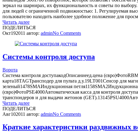
зеркал на шарнирах, их функциональность и советы по выбору
для людей с ограниченной подвижностью: 1. Регулируемая высо
пользователю находить наиболее удобное положение для просмо
Читать далее
ПОДЕЛИТЬСЯ
Окт
19
2011
автор:
admin
No
Comments
Системы контроля доступа
Ворота
Система контроля доступакодОписаниеед.цена (євро)ФотоRBM2
карта18TAGТрансподер для пульта д.у.19LT001Сенсор для м
зеленый1478SMAИндукционная петля1158SMA2Индукционная п
(євро)ФотоPSE4000Автоматическая касса для контроля доступа
транспондеров и для выдачи жетонов (GET).13145PSU4000Автом
Читать далее
ПОДЕЛИТЬСЯ
Авг
10
2011
автор:
admin
No
Comments
Краткие характеристики раздвижных в