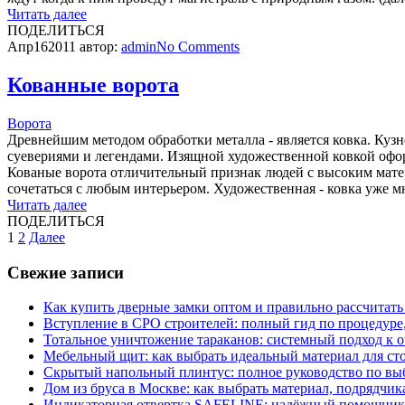
Читать далее
ПОДЕЛИТЬСЯ
Апр
16
2011
автор:
admin
No
Comments
Кованные ворота
Ворота
Древнейшим методом обработки металла - является ковка. Куз
суевериями и легендами. Изящной художественной ковкой офор
Кованые ворота отличительный признак людей с высоким матери
сочетаться с любым интерьером. Художественная - ковка уже 
Читать далее
ПОДЕЛИТЬСЯ
Пагинация
1
2
Далее
записей
Свежие записи
Как купить дверные замки оптом и правильно рассчитать
Вступление в СРО строителей: полный гид по процедуре
Тотальное уничтожение тараканов: системный подход к 
Мебельный щит: как выбрать идеальный материал для ст
Скрытый напольный плинтус: полное руководство по вы
Дом из бруса в Москве: как выбрать материал, подрядчик
Индикаторная отвертка SAFELINE: надёжный помощник 