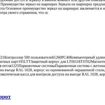
. Преимущества зеркал на шарнирах Зеркала на шарнирах предл
та Основное преимущество зеркал на шарнирах заключается в их
тра своего отражения, что ос
1Контроллер 500 пользователей1260PC40Компьютерный удлините
агнитных карт195LTTЗащитный корпус для LT00118TST02Магнит
етля1225Парковочные системыПарковочная система с жетонам
на въезде RAL 1028, корпус из оцинкованной окрашенной стали
атическая касса для контроля доступа на выезде RAL 1028, ко
орот