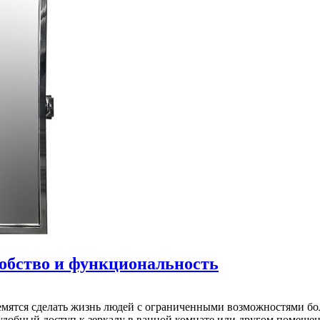
добство и функциональность
мятся сделать жизнь людей с ограниченными возможностями бол
 удобный доступ к зеркалу в ванной комнате или другом помеще