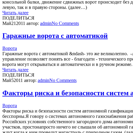
консольной балки, движение сдвижных ворот происходит без д
левую, так и в правую стороны. (далее…)
Читать далее
ПОДЕЛИТЬСЯ
Май
21
2011
автор:
admin
No
Comments
Гаражные ворота с автоматикой
Ворота
Гаражные ворота с автоматикой &ndash- это же великолепно. 
управление позволяет понять все - благодати - технического п
ворота могут открываться и автоматически и в ручном режиме.
Читать далее
ПОДЕЛИТЬСЯ
Май
5
2011
автор:
admin
No
Comments
Факторы риска и безопасности систем
Ворота
Факторы риска и безопасности систем автономной газификации
бесспорны.Я говору о системах автономного газоснабжения ра
Российских условиях собственного загородного дома автономн
участков, простонапросто ничего не слышали об автономной 
ждут когда к ним проведут магистраль с природным газом. (да