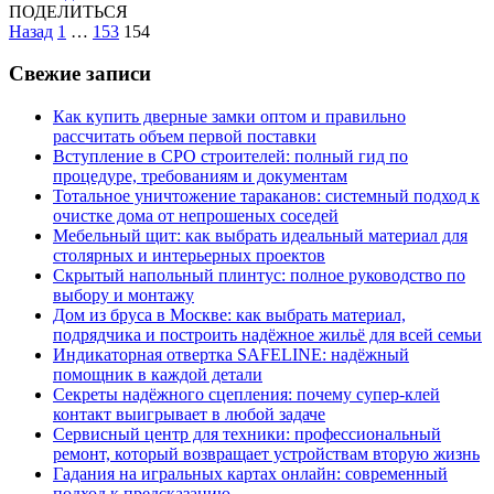
ПОДЕЛИТЬСЯ
Пагинация
Назад
1
…
153
154
записей
Свежие записи
Как купить дверные замки оптом и правильно
рассчитать объем первой поставки
Вступление в СРО строителей: полный гид по
процедуре, требованиям и документам
Тотальное уничтожение тараканов: системный подход к
очистке дома от непрошеных соседей
Мебельный щит: как выбрать идеальный материал для
столярных и интерьерных проектов
Скрытый напольный плинтус: полное руководство по
выбору и монтажу
Дом из бруса в Москве: как выбрать материал,
подрядчика и построить надёжное жильё для всей семьи
Индикаторная отвертка SAFELINE: надёжный
помощник в каждой детали
Секреты надёжного сцепления: почему супер‑клей
контакт выигрывает в любой задаче
Сервисный центр для техники: профессиональный
ремонт, который возвращает устройствам вторую жизнь
Гадания на игральных картах онлайн: современный
подход к предсказанию