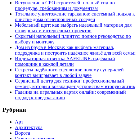
Вступление в СРО строителей: полный гид по
процедуре, требованиям и документам
Тотальное уничтожение тараканов: системный подход к
очистке дома от непрошеных соседей
Мебельный щит: как выбрать идеальный материал для
столярных и интерьерных проектов
Скрытый напольный плинтус: полное руководство по
выбору и монтажу
Дом из бруса в Москве: как выбрать материал,
подрядчика и построить надёжное жильё для всей семьи
Индикаторная отвертка SAFELINE: надёжный
помощник в каждой детали
Секреты надёжного сцепления: почему супер‑клей
контакт выигрывает в любой задаче
Сервисный центр для техники: профессиональный
ремонт, который возвращает устройствам вторую жизнь
Гадания на игральных картах онлайн: современный
подход к предсказанию
Рубрики
Арт
Архитектура
Ворота
Главная категория