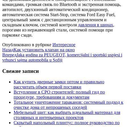
командами, громкая связь по Bluetooth и экстренная помощь,
автопилот, двухзонный автоматический кондиционер,
автоматическая система Start-Stop, система Ford Easy Fuel,
центральный замок с дистанционным управлением и
складным ключом, системой контроля
давления в шинах
,
порогами из нержавеющей стали, системой помощи при
парковке сзади.
Опубликовано в рубрике
Интересное
Назад
Как установить клапан на окно
Вперед
Jaka godina za PEUGEOT, komercijalni i sportski uspjesi i
vrhunci sajma automobila u Sofiji
Свежие записи
Как купить дверные замки оптом и правильно
рассчитать объем первой поставки
Вступление в СРО строителей: полный гид по
процедуре, требованиям и документам
Тотальное уничтожение тараканов: системный подход к
очистке дома от непрошеных соседей
Мебельный щит: как выбрать идеальный материал для
столярных и интерьерных проектов
Скрытый напольный плинтус: полное руководство по