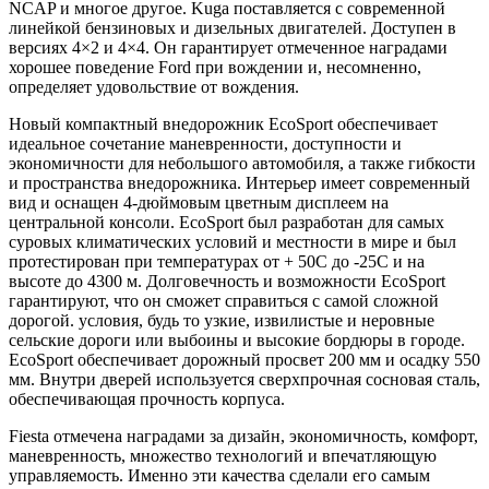
NCAP и многое другое. Kuga поставляется с современной
линейкой бензиновых и дизельных двигателей. Доступен в
версиях 4×2 и 4×4. Он гарантирует отмеченное наградами
хорошее поведение Ford при вождении и, несомненно,
определяет удовольствие от вождения.
Новый компактный внедорожник EcoSport обеспечивает
идеальное сочетание маневренности, доступности и
экономичности для небольшого автомобиля, а также гибкости
и пространства внедорожника. Интерьер имеет современный
вид и оснащен 4-дюймовым цветным дисплеем на
центральной консоли. EcoSport был разработан для самых
суровых климатических условий и местности в мире и был
протестирован при температурах от + 50C до -25C и на
высоте до 4300 м. Долговечность и возможности EcoSport
гарантируют, что он сможет справиться с самой сложной
дорогой. условия, будь то узкие, извилистые и неровные
сельские дороги или выбоины и высокие бордюры в городе.
EcoSport обеспечивает дорожный просвет 200 мм и осадку 550
мм. Внутри дверей используется сверхпрочная сосновая сталь,
обеспечивающая прочность корпуса.
Fiesta отмечена наградами за дизайн, экономичность, комфорт,
маневренность, множество технологий и впечатляющую
управляемость. Именно эти качества сделали его самым