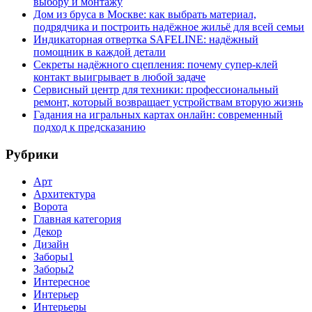
выбору и монтажу
Дом из бруса в Москве: как выбрать материал,
подрядчика и построить надёжное жильё для всей семьи
Индикаторная отвертка SAFELINE: надёжный
помощник в каждой детали
Секреты надёжного сцепления: почему супер‑клей
контакт выигрывает в любой задаче
Сервисный центр для техники: профессиональный
ремонт, который возвращает устройствам вторую жизнь
Гадания на игральных картах онлайн: современный
подход к предсказанию
Рубрики
Арт
Архитектура
Ворота
Главная категория
Декор
Дизайн
Заборы1
Заборы2
Интересное
Интерьер
Интерьеры