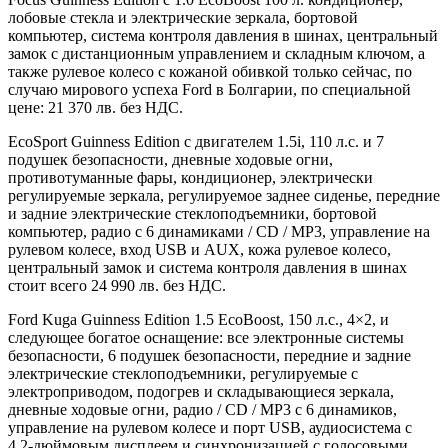
лобовые стекла и электрические зеркала, бортовой
компьютер, система контроля давления в шинах, центральный
замок с дистанционным управлением и складным ключом, а
также рулевое колесо с кожаной обивкой только сейчас, по
случаю мирового успеха Ford в Болгарии, по специальной
цене: 21 370 лв. без НДС.
EcoSport Guinness Edition с двигателем 1.5i, 110 л.с. и 7
подушек безопасности, дневные ходовые огни,
противотуманные фары, кондиционер, электрически
регулируемые зеркала, регулируемое заднее сиденье, передние
и задние электрические стеклоподъемники, бортовой
компьютер, радио с 6 динамиками / CD / MP3, управление на
рулевом колесе, вход USB и AUX, кожа рулевое колесо,
центральный замок и система контроля давления в шинах
стоит всего 24 990 лв. без НДС.
Ford Kuga Guinness Edition 1.5 EcoBoost, 150 л.с., 4×2, и
следующее богатое оснащение: все электронные системы
безопасности, 6 подушек безопасности, передние и задние
электрические стеклоподъемники, регулируемые с
электроприводом, подогрев и складывающиеся зеркала,
дневные ходовые огни, радио / CD / MP3 с 6 динамиков,
управление на рулевом колесе и порт USB, аудиосистема с
4,2-дюймовым дисплеем и синхронизацией с голосовыми