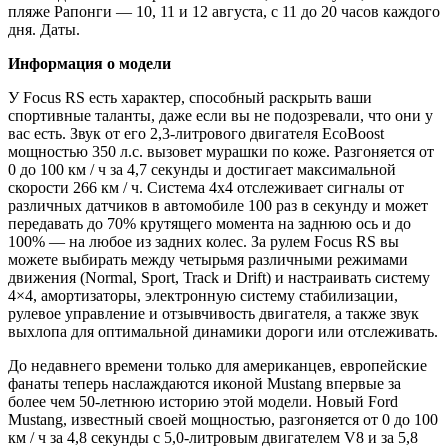
пляже Рапонги — 10, 11 и 12 августа, с 11 до 20 часов каждого
дня. Даты.
Информация о модели
У Focus RS есть характер, способный раскрыть ваши
спортивные таланты, даже если вы не подозревали, что они у
вас есть. Звук от его 2,3-литрового двигателя EcoBoost
мощностью 350 л.с. вызовет мурашки по коже. Разгоняется от
0 до 100 км / ч за 4,7 секунды и достигает максимальной
скорости 266 км / ч. Система 4х4 отслеживает сигналы от
различных датчиков в автомобиле 100 раз в секунду и может
передавать до 70% крутящего момента на заднюю ось и до
100% — на любое из задних колес. За рулем Focus RS вы
можете выбирать между четырьмя различными режимами
движения (Normal, Sport, Track и Drift) и настраивать систему
4×4, амортизаторы, электронную систему стабилизации,
рулевое управление и отзывчивость двигателя, а также звук
выхлопа для оптимальной динамики дороги или отслеживать.
До недавнего времени только для американцев, европейские
фанаты теперь наслаждаются иконой Mustang впервые за
более чем 50-летнюю историю этой модели. Новый Ford
Mustang, известный своей мощностью, разгоняется от 0 до 100
км / ч за 4,8 секунды с 5,0-литровым двигателем V8 и за 5,8