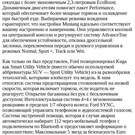
секунды с более экономичным 2,3-литровым EcoBoost.
Динамичным двигателям помогает пакет Performance,
который обеспечивает более мощные тормоза и охлаждение
при быстрой езде. Выбираемые режимы вождения
гарантируют, что настройки Mustang идеально соответствуют
вашему настроению и намерениям. Они управляются кнопкой
на центральной консоли и регулируют систему AdvanceTrac
для обеспечения устойчивости, отклика дроссельной
заслонки, переключения передач и рулевого управления в
режимах Normal, Sport +, Track или Wet.
Как только он был представлен, Ford позиционировал Kuga
как Smart Utility Vehicle (вместо обычно используемой
аббревиатуры SUV — Sport Utility Vehicle) из-за разнообразия
технологий, которыми изобилует эта модель. К ним
относятся: система предотвращения столкновений на низкой
скорости, которая включает тормоза, если водитель не
реагирует; Открытие багажника без рук с бесключевым
доступом; Интеллектуальная система 4×4 с мгновенными
реакциями в пределах 1/7 оборота колеса; Ford SYNC,
позволяющий управлять телефоном и аудиосистемой голосом;
Система экстренной помощи, которая в случае аварии
автоматически набирает 112 через мобильный телефон с
подключением по Bluetooth и предоставляет информацию о
происшествии; Максимальные 5 звезд за безопасность Euro