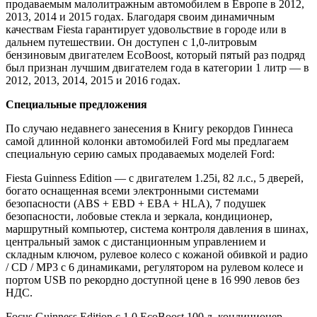
продаваемым малолитражным автомобилем в Европе в 2012,
2013, 2014 и 2015 годах. Благодаря своим динамичным
качествам Fiesta гарантирует удовольствие в городе или в
дальнем путешествии. Он доступен с 1,0-литровым
бензиновым двигателем EcoBoost, который пятый раз подряд
был признан лучшим двигателем года в категории 1 литр — в
2012, 2013, 2014, 2015 и 2016 годах.
Специальные предложения
По случаю недавнего занесения в Книгу рекордов Гиннеса
самой длинной колонки автомобилей Ford мы предлагаем
специальную серию самых продаваемых моделей Ford:
Fiesta Guinness Edition — с двигателем 1.25i, 82 л.с., 5 дверей,
богато оснащенная всеми электронными системами
безопасности (ABS + EBD + EBA + HLA), 7 подушек
безопасности, лобовые стекла и зеркала, кондиционер,
маршрутный компьютер, система контроля давления в шинах,
центральный замок с дистанционным управлением и
складным ключом, рулевое колесо с кожаной обивкой и радио
/ CD / MP3 с 6 динамиками, регулятором на рулевом колесе и
портом USB по рекордно доступной цене в 16 990 левов без
НДС.
Focus Guinness Edition с 1.0 EcoBoost 100 л. кондиционер,