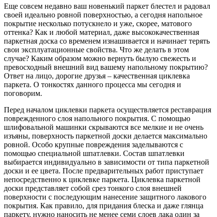
Еще совсем недавно ваш новенький паркет блестел и радовал
своей идеально ровной поверхностью, а сегодня напольное
покрытие несколько потускнело и уже, скорее, матового
оттенка? Как и любой материал, даже высококачественная
паркетная доска со временем изнашивается и начинает терять
свои эксплуатационные свойства. Что же делать в этом
случае? Каким образом можно вернуть былую свежесть и
превосходный внешний вид вашему напольному покрытию?
Ответ на лицо, дорогие друзья – качественная циклевка
паркета. О тонкостях данного процесса мы сегодня и
поговорим.
Перед началом циклевки паркета осуществляется реставрация
поврежденного слоя напольного покрытия. С помощью
шлифовальной машинки скрываются все мелкие и не очень
изъяны, поверхность паркетной доски делается максимально
ровной. Особо крупные повреждения заделываются с
помощью специальной шпатлевки. Состав шпатлевки
выбирается индивидуально в зависимости от типа паркетной
доски и ее цвета. После предварительных работ приступает
непосредственно к циклевке паркета. Циклевка паркетной
доски представляет собой срез тонкого слоя внешней
поверхности с последующим нанесение защитного лакового
покрытия. Как правило, для придания блеска и даже глянца
паркету, нужно наносить не менее семи слоев лака один за