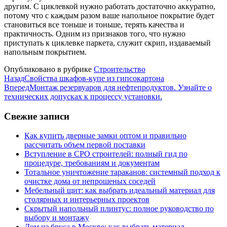
другим. С циклевкой нужно работать достаточно аккуратно,
потому что с каждым разом ваше напольное покрытие будет
становиться все тоньше и тоньше, терять качества и
практичность. Одним из признаков того, что нужно
приступать к циклевке паркета, служит скрип, издаваемый
напольным покрытием.
Опубликовано в рубрике
Строительство
Назад
Свойства шкафов-купе из гипсокартона
Вперед
Монтаж резервуаров для нефтепродуктов. Узнайте о
технических допусках к процессу установки.
Свежие записи
Как купить дверные замки оптом и правильно
рассчитать объем первой поставки
Вступление в СРО строителей: полный гид по
процедуре, требованиям и документам
Тотальное уничтожение тараканов: системный подход к
очистке дома от непрошеных соседей
Мебельный щит: как выбрать идеальный материал для
столярных и интерьерных проектов
Скрытый напольный плинтус: полное руководство по
выбору и монтажу
Дом из бруса в Москве: как выбрать материал,