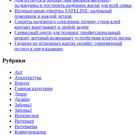
подрядчика и построить надёжное жильё для всей семьи
Индикаторная отвертка SAFELINE: надёжный
помощник в каждой детали
Секреты надёжного сцепления: почему супер‑клей
контакт выигрывает в любой задаче
Сервисный центр для техники: профессиональный
ремонт, который возвращает устройствам вторую жизнь
Гадания на игральных картах онлайн: современный
подход к предсказанию
Рубрики
Арт
Архитектура
Ворота
Главная категория
Декор
Дизайн
Заборы1
Заборы2
Интересное
Интерьер
Интерьеры
Коммуникации