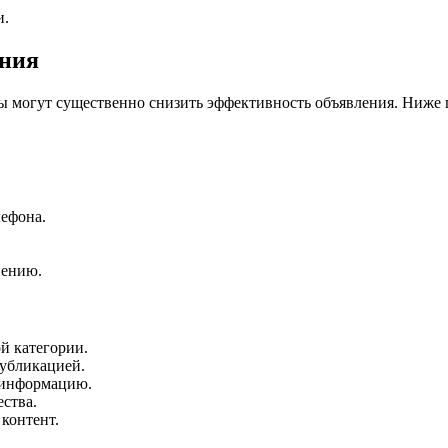
и.
ания
ы могут существенно снизить эффективность объявления. Ниже
лефона.
нению.
й категории.
публикацией.
ю информацию.
ства.
контент.