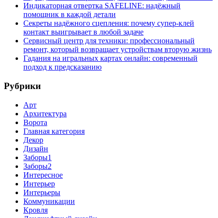
Индикаторная отвертка SAFELINE: надёжный
помощник в каждой детали
Секреты надёжного сцепления: почему супер‑клей
контакт выигрывает в любой задаче
Сервисный центр для техники: профессиональный
ремонт, который возвращает устройствам вторую жизнь
Гадания на игральных картах онлайн: современный
подход к предсказанию
Рубрики
Арт
Архитектура
Ворота
Главная категория
Декор
Дизайн
Заборы1
Заборы2
Интересное
Интерьер
Интерьеры
Коммуникации
Кровля