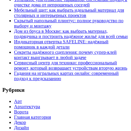
очистке дома от непрошеных соседей
Мебельный щит: как выбрать идеальный материал для
столярных и интерьерных проектов
Скрытый напольный плинтус: полное руководство по
выбору и монтажу
Дом из бруса в Москве: как выбрать материал,
подрядчика и построить надёжное жильё для всей семьи
Индикаторная отвертка SAFELINE: надёжный
помощник в каждой детали
Секреты надёжного сцепления: почему супер‑клей
контакт выигрывает в любой задаче
Сервисный центр для техники: профессиональный
ремонт, который возвращает устройствам вторую жизнь
Гадания на игральных картах онлайн: современный
подход к предсказанию
Рубрики
Арт
Архитектура
Ворота
Главная категория
Декор
Дизайн