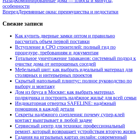
Назад
Комбинированные дома — плюсы и минусы,
особенности
Вперед
Деревянные окна: преимущества и недостатки
Свежие записи
Как купить дверные замки оптом и правильно
рассчитать объем первой поставки
Вступление в СРО строителей: полный гид по
процедуре, требованиям и документам
Тотальное уничтожение тараканов: системный подход к
очистке дома от непрошеных соседей
Мебельный щит: как выбрать идеальный материал для
столярных и интерьерных проектов
Скрытый напольный плинтус: полное руководство по
выбору и монтажу
Дом из бруса в Москве: как выбрать материал,
подрядчика и построить надёжное жильё для всей семьи
Индикаторная отвертка SAFELINE: надёжный
помощник в каждой детали
Секреты надёжного сцепления: почему супер‑клей
контакт выигрывает в любой задаче
Сервисный центр для техники: профессиональный
ремонт, который возвращает устройствам вторую жизнь
Гадания на игральных картах онлайн: современный