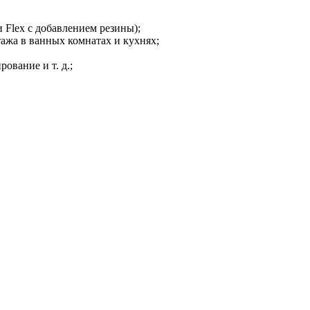
 Flex с добавлением резины);
жа в ванных комнатах и ​​кухнях;
вание и т. д.;