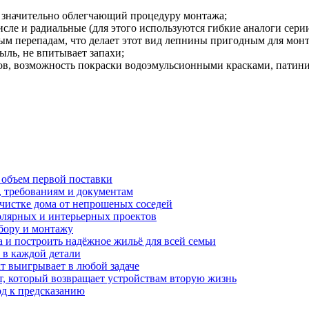
 значительно облегчающий процедуру монтажа;
сле и радиальные (для этого используются гибкие аналоги серии
ым перепадам, что делает этот вид лепнины пригодным для монта
ыль, не впитывает запахи;
в, возможность покраски водоэмульсионными красками, патиниро
 объем первой поставки
, требованиям и документам
очистке дома от непрошеных соседей
олярных и интерьерных проектов
бору и монтажу
а и построить надёжное жильё для всей семьи
в каждой детали
т выигрывает в любой задаче
, который возвращает устройствам вторую жизнь
од к предсказанию