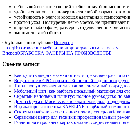
небольшой вес, отвечающий требованиям безопасности и
удобная установка на поверхности любой формы, в том чи
устойчивость к влаге и хорошая адаптация к температурн
простой уход. Полиуретан легко моется, не притягивает п
широкий выбор форм, размеров, отделка лепных элементо
экономичная обработка.
Опубликовано в рубрике
Интерьер
Назад
Изготовление мебели по индивидуальным размерам
Вперед
ОБРАБОТКА ФАНЕРЫ НА ПРОИЗВОДСТВЕ
Свежие записи
Как купить дверные замки оптом и правильно рассчитать
Вступление в СРО строителей: полный гид по процедуре
Тотальное уничтожение тараканов: системный подход к 
Мебельный щит: как выбрать идеальный материал для ст
Скрытый напольный плинтус: полное руководство по вы
Дом из бруса в Москве: как выбрать материал, подрядчик
Индикаторная отвертка SAFELINE: надёжный помощник 
Секреты надёжного сцепления: почему супер‑клей контак
Сервисный центр для техники: профессиональный ремонт
Гадания на игральных картах онлайн: современный подх