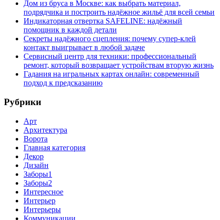
Дом из бруса в Москве: как выбрать материал,
подрядчика и построить надёжное жильё для всей семьи
Индикаторная отвертка SAFELINE: надёжный
помощник в каждой детали
Секреты надёжного сцепления: почему супер‑клей
контакт выигрывает в любой задаче
Сервисный центр для техники: профессиональный
ремонт, который возвращает устройствам вторую жизнь
Гадания на игральных картах онлайн: современный
подход к предсказанию
Рубрики
Арт
Архитектура
Ворота
Главная категория
Декор
Дизайн
Заборы1
Заборы2
Интересное
Интерьер
Интерьеры
Коммуникации