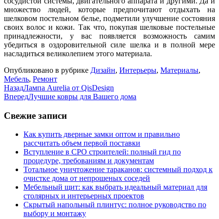
сосудистой системы, двигательного аппарата и другими. Да и
множество людей, которые предпочитают отдыхать на
шелковом постельном белье, подметили улучшение состояния
своих волос и кожи. Так что, покупая шелковые постельные
принадлежности, у вас появляется возможность самим
убедиться в оздоровительной силе шелка и в полной мере
насладиться великолепием этого материала.
Опубликовано в рубрике
Дизайн
,
Интерьеры
,
Материалы
,
Мебель
,
Ремонт
Назад
Лампа Aurelia от QisDesign
Вперед
Лучшие ковры для Вашего дома
Свежие записи
Как купить дверные замки оптом и правильно
рассчитать объем первой поставки
Вступление в СРО строителей: полный гид по
процедуре, требованиям и документам
Тотальное уничтожение тараканов: системный подход к
очистке дома от непрошеных соседей
Мебельный щит: как выбрать идеальный материал для
столярных и интерьерных проектов
Скрытый напольный плинтус: полное руководство по
выбору и монтажу