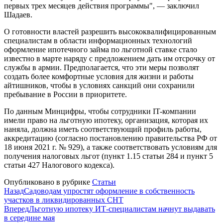
первых трех месяцев действия программы", — заключил
Шадаев.
О готовности властей разрешить высококвалифицированным
специалистам в области информационных технологий
оформление ипотечного займа по льготной ставке стало
известно в марте наряду с предложением дать им отсрочку от
службы в армии. Предполагается, что эти меры позволят
создать более комфортные условия для жизни и работы
айтишников, чтобы в условиях санкций они сохранили
пребывание в России в приоритете.
По данным Минцифры, чтобы сотрудники IT-компании
имели право на льготную ипотеку, организация, которая их
наняла, должна иметь соответствующий профиль работы,
аккредитацию (согласно постановлению правительства РФ от
18 июня 2021 г. № 929), а также соответствовать условиям для
получения налоговых льгот (пункт 1.15 статьи 284 и пункт 5
статьи 427 Налогового кодекса).
Опубликовано в рубрике
Статьи
Назад
Садоводам упростят оформление в собственность
участков в ликвидированных СНТ
Вперед
Льготную ипотеку ИТ-специалистам начнут выдавать
в середине мая