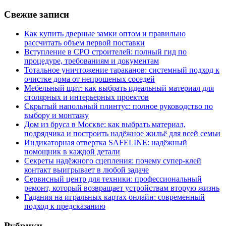
Свежие записи
Как купить дверные замки оптом и правильно
рассчитать объем первой поставки
Вступление в СРО строителей: полный гид по
процедуре, требованиям и документам
Тотальное уничтожение тараканов: системный подход к
очистке дома от непрошеных соседей
Мебельный щит: как выбрать идеальный материал для
столярных и интерьерных проектов
Скрытый напольный плинтус: полное руководство по
выбору и монтажу
Дом из бруса в Москве: как выбрать материал,
подрядчика и построить надёжное жильё для всей семьи
Индикаторная отвертка SAFELINE: надёжный
помощник в каждой детали
Секреты надёжного сцепления: почему супер‑клей
контакт выигрывает в любой задаче
Сервисный центр для техники: профессиональный
ремонт, который возвращает устройствам вторую жизнь
Гадания на игральных картах онлайн: современный
подход к предсказанию
Рубрики