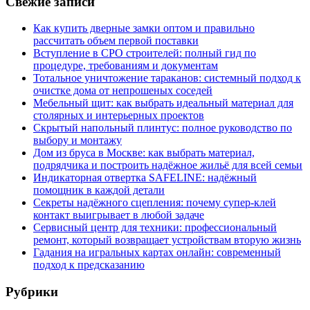
Свежие записи
Как купить дверные замки оптом и правильно
рассчитать объем первой поставки
Вступление в СРО строителей: полный гид по
процедуре, требованиям и документам
Тотальное уничтожение тараканов: системный подход к
очистке дома от непрошеных соседей
Мебельный щит: как выбрать идеальный материал для
столярных и интерьерных проектов
Скрытый напольный плинтус: полное руководство по
выбору и монтажу
Дом из бруса в Москве: как выбрать материал,
подрядчика и построить надёжное жильё для всей семьи
Индикаторная отвертка SAFELINE: надёжный
помощник в каждой детали
Секреты надёжного сцепления: почему супер‑клей
контакт выигрывает в любой задаче
Сервисный центр для техники: профессиональный
ремонт, который возвращает устройствам вторую жизнь
Гадания на игральных картах онлайн: современный
подход к предсказанию
Рубрики