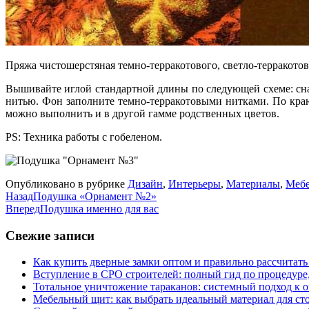
Пряжа чистошерстяная темно-терракотового, светло-терракотов
Вышивайте иглой стандартной длины по следующей схеме: снач
нитью. Фон заполните темно-терракотовыми нитками. По кра
можно выполнить и в другой гамме родственных цветов.
PS: Техника работы с гобеленом.
Опубликовано в рубрике
Дизайн
,
Интерьеры
,
Материалы
,
Мебе
Назад
Подушка «Орнамент №2»
Вперед
Подушка именно для вас
Свежие записи
Как купить дверные замки оптом и правильно рассчитать
Вступление в СРО строителей: полный гид по процедуре
Тотальное уничтожение тараканов: системный подход к 
Мебельный щит: как выбрать идеальный материал для ст