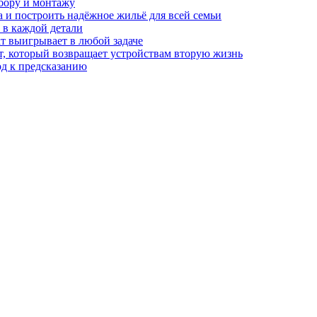
бору и монтажу
а и построить надёжное жильё для всей семьи
в каждой детали
т выигрывает в любой задаче
, который возвращает устройствам вторую жизнь
од к предсказанию