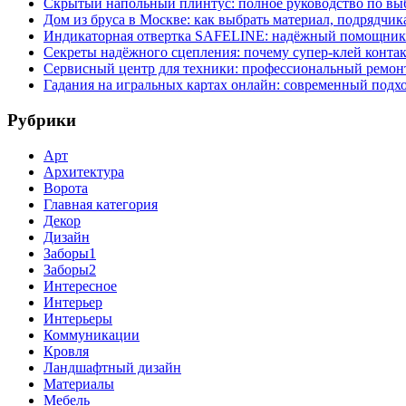
Скрытый напольный плинтус: полное руководство по вы
Дом из бруса в Москве: как выбрать материал, подрядчик
Индикаторная отвертка SAFELINE: надёжный помощник 
Секреты надёжного сцепления: почему супер‑клей контак
Сервисный центр для техники: профессиональный ремонт
Гадания на игральных картах онлайн: современный подх
Рубрики
Арт
Архитектура
Ворота
Главная категория
Декор
Дизайн
Заборы1
Заборы2
Интересное
Интерьер
Интерьеры
Коммуникации
Кровля
Ландшафтный дизайн
Материалы
Мебель