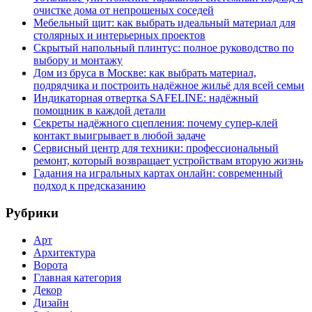
очистке дома от непрошеных соседей
Мебельный щит: как выбрать идеальный материал для
столярных и интерьерных проектов
Скрытый напольный плинтус: полное руководство по
выбору и монтажу
Дом из бруса в Москве: как выбрать материал,
подрядчика и построить надёжное жильё для всей семьи
Индикаторная отвертка SAFELINE: надёжный
помощник в каждой детали
Секреты надёжного сцепления: почему супер‑клей
контакт выигрывает в любой задаче
Сервисный центр для техники: профессиональный
ремонт, который возвращает устройствам вторую жизнь
Гадания на игральных картах онлайн: современный
подход к предсказанию
Рубрики
Арт
Архитектура
Ворота
Главная категория
Декор
Дизайн