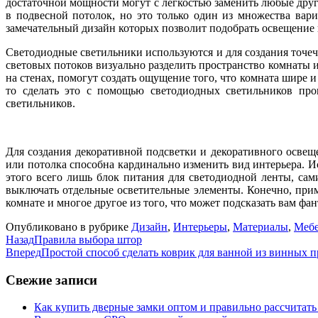
достаточной мощности могут с легкостью заменить любые дру
в подвесной потолок, но это только один из множества вар
замечательный дизайн которых позволит подобрать освещение 
Светодиодные светильники используются и для создания точеч
световых потоков визуально разделить пространство комнаты 
на стенах, помогут создать ощущение того, что комната шире и
то сделать это с помощью светодиодных светильников про
светильников.
Для создания декоративной подсветки и декоративного освещ
или потолка способна кардинально изменить вид интерьера. И
этого всего лишь блок питания для светодиодной ленты, сам
выключать отдельные осветительные элементы. Конечно, прим
комнате и многое другое из того, что может подсказать вам фан
Опубликовано в рубрике
Дизайн
,
Интерьеры
,
Материалы
,
Мебе
Назад
Правила выбора штор
Вперед
Простой способ сделать коврик для ванной из винных 
Свежие записи
Как купить дверные замки оптом и правильно рассчитать