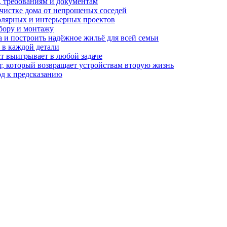
, требованиям и документам
очистке дома от непрошеных соседей
олярных и интерьерных проектов
бору и монтажу
а и построить надёжное жильё для всей семьи
в каждой детали
т выигрывает в любой задаче
, который возвращает устройствам вторую жизнь
од к предсказанию