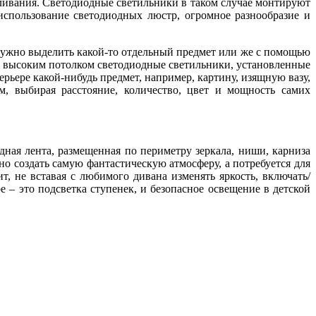
ливания. Светодиодные светильники в таком случае монтируют
использование светодиодных люстр, огромное разнообразие и
 нужно выделить какой-то отдельный предмет или же с помощью
 с высоким потолком светодиодные светильники, установленные
ерьере какой-нибудь предмет, например, картину, изящную вазу,
, выбирая расстояние, количество, цвет и мощность самих
ная лента, размещенная по периметру зеркала, ниши, карниза
о создать самую фантастическую атмосферу, а потребуется для
, не вставая с любимого дивана изменять яркость, включать/
– это подсветка ступенек, и безопасное освещение в детской