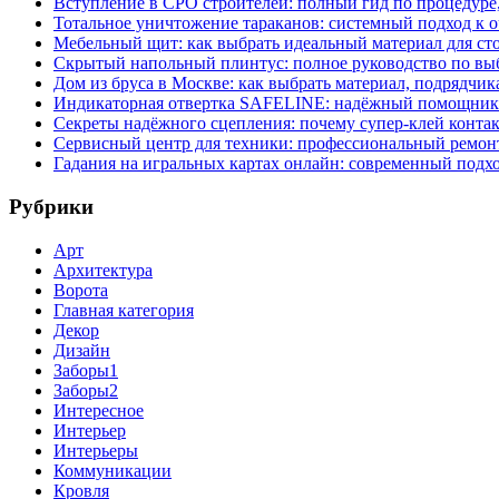
Вступление в СРО строителей: полный гид по процедуре
Тотальное уничтожение тараканов: системный подход к 
Мебельный щит: как выбрать идеальный материал для ст
Скрытый напольный плинтус: полное руководство по вы
Дом из бруса в Москве: как выбрать материал, подрядчик
Индикаторная отвертка SAFELINE: надёжный помощник 
Секреты надёжного сцепления: почему супер‑клей контак
Сервисный центр для техники: профессиональный ремонт
Гадания на игральных картах онлайн: современный подх
Рубрики
Арт
Архитектура
Ворота
Главная категория
Декор
Дизайн
Заборы1
Заборы2
Интересное
Интерьер
Интерьеры
Коммуникации
Кровля