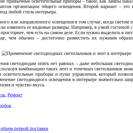
гие привычные осветительные приборы – такие, как лампы нака
иантов организации общего освещения. Второй вариант – это 
под любой стиль интерьера.
ного или направленного освещения в том случае, когда светом
или изменить ее видимые размеры. Например, в узкой гостиной
 просторнее, чем есть на самом деле. Если нужно выделить в инт
ще, чем обычно – достаточно разместить их нужным образом
ения светодиодам опять нет равных – даже небольшая светодиод
спользуя комбинацию таких лент и точечных светильников можн
и осветительные приборы и пульт управления, который позволит
енение светодиодного освещения в интерьере значительно шире 
тазия и чувство вкуса.
ль
,
Ремонт
пробок
 объем первой поставки