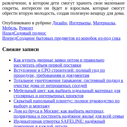
развлечение, в котором дети смогут хранить свои маленькие
секреты, интересен он будет и взрослым, которые смогут
обрести вторую молодость, создав полезную вещицу для дома.
Опубликовано в рубрике
Дизайн
,
Интерьеры
,
Материалы
,
Мебель
,
Ремонт
Назад
Садовый поднос
Вперед
Создание бытовых предметов из коробок из-под сока
Свежие записи
Как купить дверные замки оптом и правильно
рассчитать объем первой поставки
Вступление в СРО строителей: полный гид по
процедуре, требованиям и документам
Тотальное уничтожение тараканов: системный подход к
очистке дома от непрошеных соседей
Мебельный щит: как выбрать идеальный материал для
столярных и интерьерных проектов
Скрытый напольный плинтус: полное руководство по
выбору и монтажу
Дом из бруса в Москве: как выбрать материал,
подрядчика и построить надёжное жильё для всей семьи
Индикаторная отвертка SAFELINE: надёжный
помощник в каждой детали