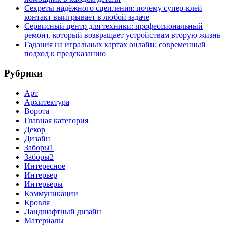
Секреты надёжного сцепления: почему супер‑клей
контакт выигрывает в любой задаче
Сервисный центр для техники: профессиональный
ремонт, который возвращает устройствам вторую жизнь
Гадания на игральных картах онлайн: современный
подход к предсказанию
Рубрики
Арт
Архитектура
Ворота
Главная категория
Декор
Дизайн
Заборы1
Заборы2
Интересное
Интерьер
Интерьеры
Коммуникации
Кровля
Ландшафтный дизайн
Материалы