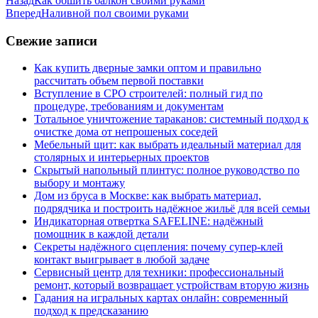
Назад
Как обшить балкон своими руками
Вперед
Наливной пол своими руками
Свежие записи
Как купить дверные замки оптом и правильно
рассчитать объем первой поставки
Вступление в СРО строителей: полный гид по
процедуре, требованиям и документам
Тотальное уничтожение тараканов: системный подход к
очистке дома от непрошеных соседей
Мебельный щит: как выбрать идеальный материал для
столярных и интерьерных проектов
Скрытый напольный плинтус: полное руководство по
выбору и монтажу
Дом из бруса в Москве: как выбрать материал,
подрядчика и построить надёжное жильё для всей семьи
Индикаторная отвертка SAFELINE: надёжный
помощник в каждой детали
Секреты надёжного сцепления: почему супер‑клей
контакт выигрывает в любой задаче
Сервисный центр для техники: профессиональный
ремонт, который возвращает устройствам вторую жизнь
Гадания на игральных картах онлайн: современный
подход к предсказанию