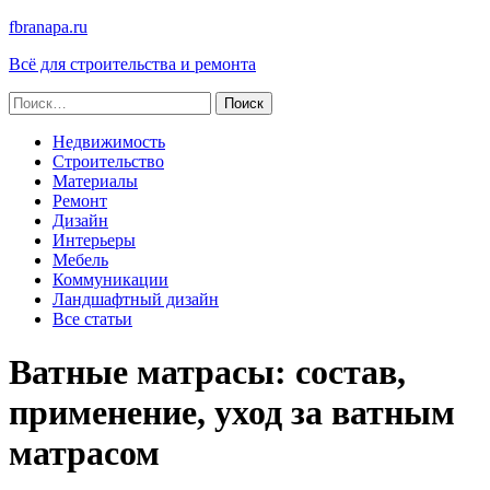
fbranapa.ru
Всё для строительства и ремонта
Найти:
Недвижимость
Строительство
Материалы
Ремонт
Дизайн
Интерьеры
Мебель
Коммуникации
Ландшафтный дизайн
Все статьи
Ватные матрасы: состав,
применение, уход за ватным
матрасом