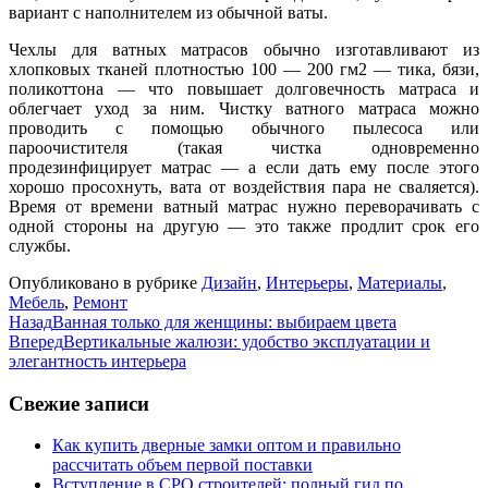
вариант с наполнителем из обычной ваты.
Чехлы для ватных матрасов обычно изготавливают из
хлопковых тканей плотностью 100 — 200 гм2 — тика, бязи,
поликоттона — что повышает долговечность матраса и
облегчает уход за ним. Чистку ватного матраса можно
проводить с помощью обычного пылесоса или
пароочистителя (такая чистка одновременно
продезинфицирует матрас — а если дать ему после этого
хорошо просохнуть, вата от воздействия пара не сваляется).
Время от времени ватный матрас нужно переворачивать с
одной стороны на другую — это также продлит срок его
службы.
Опубликовано в рубрике
Дизайн
,
Интерьеры
,
Материалы
,
Мебель
,
Ремонт
Назад
Ванная только для женщины: выбираем цвета
Вперед
Вертикальные жалюзи: удобство эксплуатации и
элегантность интерьера
Свежие записи
Как купить дверные замки оптом и правильно
рассчитать объем первой поставки
Вступление в СРО строителей: полный гид по