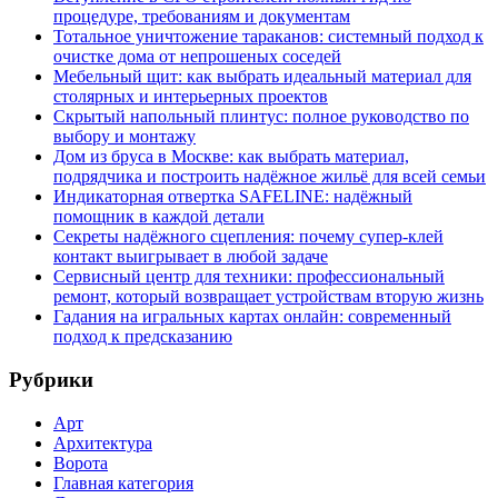
процедуре, требованиям и документам
Тотальное уничтожение тараканов: системный подход к
очистке дома от непрошеных соседей
Мебельный щит: как выбрать идеальный материал для
столярных и интерьерных проектов
Скрытый напольный плинтус: полное руководство по
выбору и монтажу
Дом из бруса в Москве: как выбрать материал,
подрядчика и построить надёжное жильё для всей семьи
Индикаторная отвертка SAFELINE: надёжный
помощник в каждой детали
Секреты надёжного сцепления: почему супер‑клей
контакт выигрывает в любой задаче
Сервисный центр для техники: профессиональный
ремонт, который возвращает устройствам вторую жизнь
Гадания на игральных картах онлайн: современный
подход к предсказанию
Рубрики
Арт
Архитектура
Ворота
Главная категория