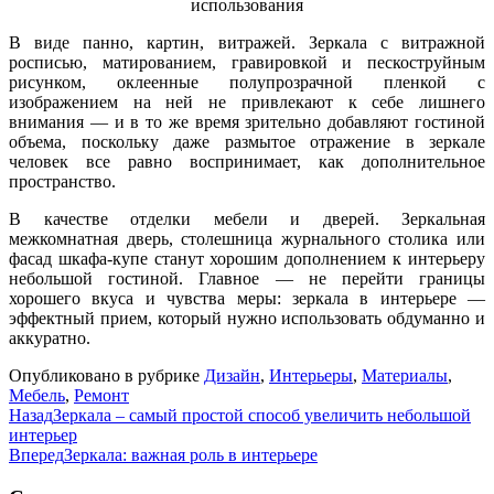
В виде панно, картин, витражей. Зеркала с витражной
росписью, матированием, гравировкой и пескоструйным
рисунком, оклеенные полупрозрачной пленкой с
изображением на ней не привлекают к себе лишнего
внимания — и в то же время зрительно добавляют гостиной
объема, поскольку даже размытое отражение в зеркале
человек все равно воспринимает, как дополнительное
пространство.
В качестве отделки мебели и дверей. Зеркальная
межкомнатная дверь, столешница журнального столика или
фасад шкафа-купе станут хорошим дополнением к интерьеру
небольшой гостиной. Главное — не перейти границы
хорошего вкуса и чувства меры: зеркала в интерьере —
эффектный прием, который нужно использовать обдуманно и
аккуратно.
Опубликовано в рубрике
Дизайн
,
Интерьеры
,
Материалы
,
Мебель
,
Ремонт
Назад
Зеркала – самый простой способ увеличить небольшой
интерьер
Вперед
Зеркала: важная роль в интерьере