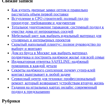
Свежие записи
Как купить дверные замки оптом и правильно
рассчитать объем первой поставки
Вступление в СРО строителей: полный гид по
процедуре, требованиям и документам
Тотальное уничтожение тараканов: системный подход к
очистке дома от непрошеных соседей
Мебельный щит: как выбрать идеальный материал для
столярных и интерьерных проектов
Скрытый напольный плинтус: полное руководство по
выбору и монтажу
Дом из бруса в Москве: как выбрать материал,
подрядчика и построить надёжное жильё для всей семьи
Индикаторная отвертка SAFELINE: надёжный
помощник в каждой детали
Секреты надёжного сцепления: почему супер‑клей
контакт выигрывает в любой задаче
Сервисный центр для техники: профессиональный
ремонт, который возвращает устройствам вторую жизнь
Гадания на игральных картах онлайн: современный
подход к предсказанию
Рубрики