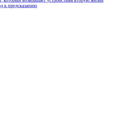
, который возвращает устройствам вторую жизнь
од к предсказанию