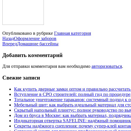
Опубликовано в рубрике
Главная категория
Назад
Оформление заборов
Вперед
Домашние бассейны
Добавить комментарий
Для отправки комментария вам необходимо
авторизоваться
.
Свежие записи
Как купить дверные замки оптом и правильно рассчитать
Вступление в СРО строителей: полный гид по процедуре
Тотальное уничтожение тараканов: системный подход к 
Мебельный щит: как выбрать идеальный материал для ст
Скрытый напольный плинтус: полное руководство по вы
Дом из бруса в Москве: как выбрать материал, подрядчик
Индикаторная отвертка SAFELINE: надёжный помощник 
Секреты надёжного сцепления: почему супер‑клей контак