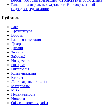
ремонт, который возвращает устройствам вторую жизнь
Гадания на игральных картах онлайн: современный
подход к предсказанию
Рубрики
Арт
Архитектура
Ворота
Главная категория
Декор
Дизайн
Заборы1
Заборы2
Интересное
Интерьер
Интерьеры
Коммуникации
Кровля
Ландшафтный дизайн
Материалы
Мебель
Недвижимость
Новости
Обзор авторских работ