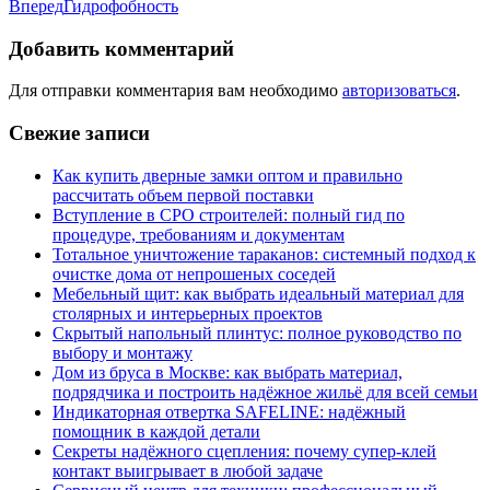
Вперед
Гидрофобность
Добавить комментарий
Для отправки комментария вам необходимо
авторизоваться
.
Свежие записи
Как купить дверные замки оптом и правильно
рассчитать объем первой поставки
Вступление в СРО строителей: полный гид по
процедуре, требованиям и документам
Тотальное уничтожение тараканов: системный подход к
очистке дома от непрошеных соседей
Мебельный щит: как выбрать идеальный материал для
столярных и интерьерных проектов
Скрытый напольный плинтус: полное руководство по
выбору и монтажу
Дом из бруса в Москве: как выбрать материал,
подрядчика и построить надёжное жильё для всей семьи
Индикаторная отвертка SAFELINE: надёжный
помощник в каждой детали
Секреты надёжного сцепления: почему супер‑клей
контакт выигрывает в любой задаче