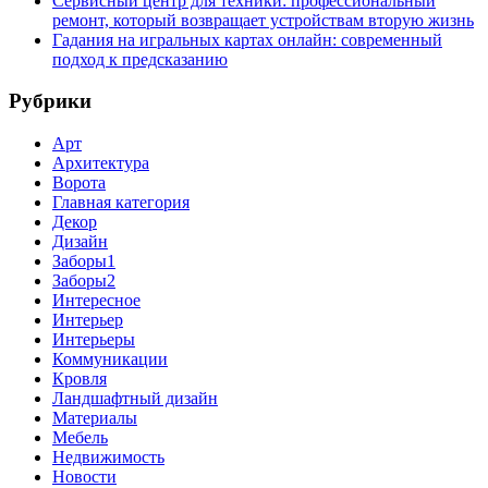
Сервисный центр для техники: профессиональный
ремонт, который возвращает устройствам вторую жизнь
Гадания на игральных картах онлайн: современный
подход к предсказанию
Рубрики
Арт
Архитектура
Ворота
Главная категория
Декор
Дизайн
Заборы1
Заборы2
Интересное
Интерьер
Интерьеры
Коммуникации
Кровля
Ландшафтный дизайн
Материалы
Мебель
Недвижимость
Новости