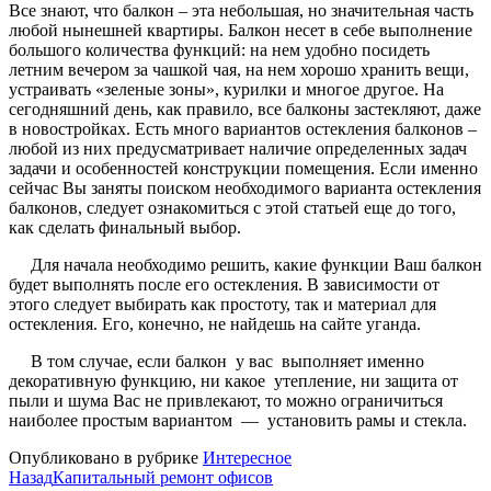
Все знают, что балкон – эта небольшая, но значительная часть
любой нынешней квартиры. Балкон несет в себе выполнение
большого количества функций: на нем удобно посидеть
летним вечером за чашкой чая, на нем хорошо хранить вещи,
устраивать «зеленые зоны», курилки и многое другое. На
сегодняшний день, как правило, все балконы застекляют, даже
в новостройках. Есть много вариантов остекления балконов –
любой из них предусматривает наличие определенных задач
задачи и особенностей конструкции помещения.
Если именно
сейчас Вы заняты поиском необходимого варианта остекления
балконов, следует ознакомиться с этой статьей еще до того,
как сделать финальный выбор.
Для начала необходимо решить, какие функции Ваш балкон
будет выполнять после его остекления. В зависимости от
этого следует выбирать как простоту, так и материал для
остекления. Его, конечно, не найдешь на сайте уганда.
В том случае, если балкон у вас выполняет именно
декоративную функцию, ни какое утепление, ни защита от
пыли и шума Вас не привлекают, то можно ограничиться
наиболее простым вариантом — установить рамы и стекла.
Опубликовано в рубрике
Интересное
Назад
Капитальный ремонт офисов