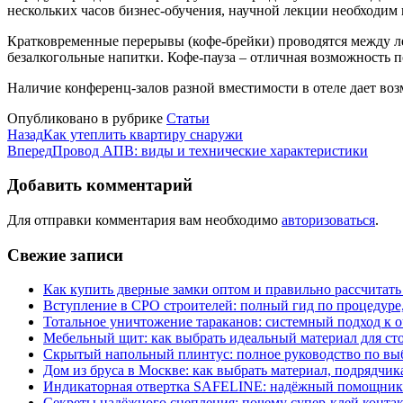
нескольких часов бизнес-обучения, научной лекции необходи
Кратковременные перерывы (кофе-брейки) проводятся между л
безалкогольные напитки. Кофе-пауза – отличная возможность 
Наличие конференц-залов разной вместимости в отеле дает во
Опубликовано в рубрике
Статьи
Назад
Как утеплить квартиру снаружи
Вперед
Провод АПВ: виды и технические характеристики
Добавить комментарий
Для отправки комментария вам необходимо
авторизоваться
.
Свежие записи
Как купить дверные замки оптом и правильно рассчитать
Вступление в СРО строителей: полный гид по процедуре
Тотальное уничтожение тараканов: системный подход к 
Мебельный щит: как выбрать идеальный материал для ст
Скрытый напольный плинтус: полное руководство по вы
Дом из бруса в Москве: как выбрать материал, подрядчик
Индикаторная отвертка SAFELINE: надёжный помощник 
Секреты надёжного сцепления: почему супер‑клей контак