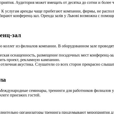
иятия. Аудитория может вмещать от десятка до сотни и более ч
 К услугам аренды чаще прибегают компании, фирмы, не распол
ают конференц-зал. Оренда залів у Львові возможна с помощью 
енц-зал
о коллег из филиалов компании. В оборудованном зале проводят
ская оснащенность, размещение посадочных мест конференц-зал
ить проект, рекламную кампанию.
 отличная акустика. Слушатели со всех сторон прекрасно слыша
ла
 Международные семинары, тренинги для работников филиалов ус
члеге приезжих гостей.
олнительно организаторы тренинга продумывают мероприятия для