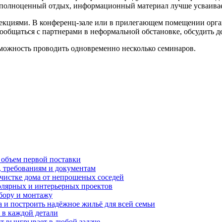
м полноценный отдых, информационный материал лучше усваивае
екциями. В конференц-зале или в прилегающем помещении орган
пообщаться с партнерами в неформальной обстановке, обсудить 
зможность проводить одновременно несколько семинаров.
 объем первой поставки
, требованиям и документам
очистке дома от непрошеных соседей
олярных и интерьерных проектов
бору и монтажу
а и построить надёжное жильё для всей семьи
в каждой детали
т выигрывает в любой задаче