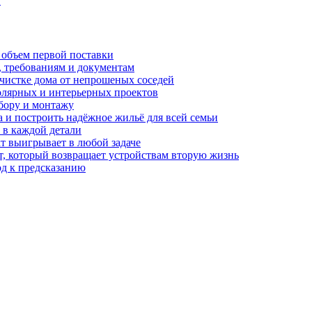
?
 объем первой поставки
, требованиям и документам
очистке дома от непрошеных соседей
олярных и интерьерных проектов
бору и монтажу
а и построить надёжное жильё для всей семьи
в каждой детали
т выигрывает в любой задаче
, который возвращает устройствам вторую жизнь
од к предсказанию