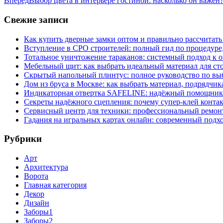
Вперед
Выбор цвета в интерьере гостиной: насколько он важен
Свежие записи
Как купить дверные замки оптом и правильно рассчитать
Вступление в СРО строителей: полный гид по процедуре
Тотальное уничтожение тараканов: системный подход к 
Мебельный щит: как выбрать идеальный материал для ст
Скрытый напольный плинтус: полное руководство по вы
Дом из бруса в Москве: как выбрать материал, подрядчик
Индикаторная отвертка SAFELINE: надёжный помощник 
Секреты надёжного сцепления: почему супер‑клей контак
Сервисный центр для техники: профессиональный ремонт
Гадания на игральных картах онлайн: современный подх
Рубрики
Арт
Архитектура
Ворота
Главная категория
Декор
Дизайн
Заборы1
Заборы2