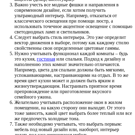
Важно учесть все модные фишки и направления в
современном дизайне, если хотим получить
ультрамодный интерьер. Например, отказаться от
классического освещения при помощи люстр, а
использовать точечное акцентное освещение с помощью
светодиодных ламп и светильников.
Следует выбрать стиль интерьера. Это уже определит
вектор движения в выборе, потому как каждому стилю
свойственны свои определенные цветовые гаммы.
Нужно учитывать функционал каждой комнаты – будь
это кухня,
гостиная
или спальня. Подход к дизайну и
наполнению этих комнат значительно отличаются.
Например, цвета для спальни должны быть мягкими,
успокаивающими, настраивающими на отдых. В то же
время цвет кухни может и должен быть ярким и
жизнеутверждающим. Настраивать приятное время
препровождение или приготовление вкусного
семейного ужина.
Желательно учитывать расположение окон в жилом
помещении, на какую сторону они выходят. От этого
тоже зависеть, какой цвет выбрать более теплый или все
же предпочесть холодные тона.
Также необходимо учитывать, что выбрать первым:
мебель под новый дизайн или, наоборот, интерьер
делать под уже имеющуюся мебель.