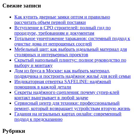
Свежие записи
Как купить дверные замки оптом и правильно
рассчитать объем первой поставки
Вступление в СРО строителей: полный гид по
процедуре, требованиям и документам
Тотальное уничтожение тараканов: системный подход к
очистке дома от непрошеных соседей
Мебельный щит: как выбрать идеальный материал для
столярных и интерьерных проектов
Скрытый напольный плинтус: полное руководство по
выбору и монтажу
Дом из бруса в Москве: как выбрать материал,
подрядчика и построить надёжное жильё для всей семьи
Индикаторная отвертка SAFELINE: надёжный
помощник в каждой детали
Секреты надёжного сцепления: почему супер‑клей
контакт выигрывает в любой задаче
Сервисный центр для техники: профессиональный
ремонт, который возвращает устройствам вторую жизнь
Гадания на игральных картах онлайн: современный
подход к предсказанию
Рубрики