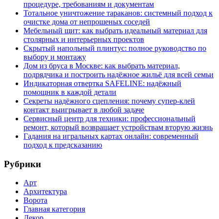
процедуре, требованиям и документам
Тотальное уничтожение тараканов: системный подход к
очистке дома от непрошеных соседей
Мебельный щит: как выбрать идеальный материал для
столярных и интерьерных проектов
Скрытый напольный плинтус: полное руководство по
выбору и монтажу
Дом из бруса в Москве: как выбрать материал,
подрядчика и построить надёжное жильё для всей семьи
Индикаторная отвертка SAFELINE: надёжный
помощник в каждой детали
Секреты надёжного сцепления: почему супер‑клей
контакт выигрывает в любой задаче
Сервисный центр для техники: профессиональный
ремонт, который возвращает устройствам вторую жизнь
Гадания на игральных картах онлайн: современный
подход к предсказанию
Рубрики
Арт
Архитектура
Ворота
Главная категория
Декор