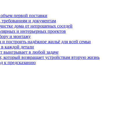
 объем первой поставки
, требованиям и документам
очистке дома от непрошеных соседей
олярных и интерьерных проектов
бору и монтажу
а и построить надёжное жильё для всей семьи
в каждой детали
т выигрывает в любой задаче
, который возвращает устройствам вторую жизнь
од к предсказанию