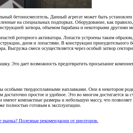
льный бетоносмеситель. Данный агрегат может быть установлен
енные на специальных подпорках. Оборудование, как правило, 
онструкцией затвора, объемом барабана и некоторыми другими м
стей роторного активатора. Лопасти устроены таким образом, 
нструкции, дном и лопастями. В конструкции принудительного 
ора. Выгрузка смеси осуществляется через особый затвор сектор
шку. Это дает возможность предотвратить просыпание компонен
ы особыми твердосплавными наплавками. Они в некотором роде
достаточно простое и удобное. Это во многом достигается за с
ли имеют компактные размеры и небольшую массу, что позволяет
уже полностью готовым к эксплуатации.
е рынка? Полезные рекомендации от риелторов.