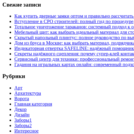
Свежие записи
Как купить дверные замки оптом и правильно рассчитать
Вступление в СРО строителей: полный гид по процедуре
Тотальное уничтожение тараканов: системный подход к 
Мебельный щит: как выбрать идеальный материал для ст
Скрытый напольный плинтус: полное руководство по вы
Дом из бруса в Москве: как выбрать материал, подрядчик
Индикаторная отвертка SAFELINE: надёжный помощник 
Секреты надёжного сцепления: почему супер‑клей контак
Сервисный центр для техники: профессиональный ремонт
Гадания на игральных картах онлайн: современный подх
Рубрики
Арт
Архитектура
Ворота
Главная категория
Декор
Дизайн
Заборы1
Заборы2
Интересное