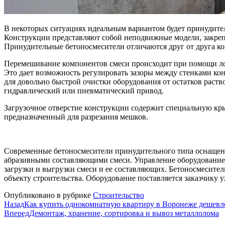
В некоторых ситуациях идеальным вариантом будет принудите
Конструкции представляют собой неподвижные модели, закрепл
Принудительные бетоносмесители отличаются друг от друга к
Перемешивание компонентов смеси происходит при помощи лопа
Это дает возможность регулировать зазоры между стенками ко
для довольно быстрой очистки оборудования от остатков раств
гидравлический или пневматический привод.
Загрузочное отверстие конструкции содержит специальную кры
предназначенный для разрезания мешков.
Современные бетоносмесители принудительного типа оснащен
абразивными составляющими смеси. Управление оборудованием 
загрузки и выгрузки смеси и ее составляющих. Бетоносмесите
объекту строительства. Оборудование поставляется заказчику 
Опубликовано в рубрике
Строительство
Назад
Как купить однокомнатную квартиру в Воронеже дешевл
Вперед
Демонтаж, хранение, сортировка и вывоз металлолома