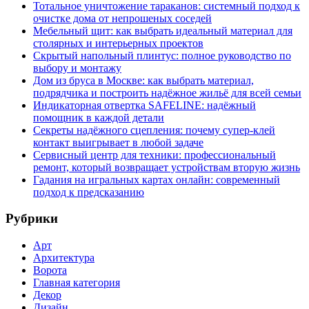
Тотальное уничтожение тараканов: системный подход к
очистке дома от непрошеных соседей
Мебельный щит: как выбрать идеальный материал для
столярных и интерьерных проектов
Скрытый напольный плинтус: полное руководство по
выбору и монтажу
Дом из бруса в Москве: как выбрать материал,
подрядчика и построить надёжное жильё для всей семьи
Индикаторная отвертка SAFELINE: надёжный
помощник в каждой детали
Секреты надёжного сцепления: почему супер‑клей
контакт выигрывает в любой задаче
Сервисный центр для техники: профессиональный
ремонт, который возвращает устройствам вторую жизнь
Гадания на игральных картах онлайн: современный
подход к предсказанию
Рубрики
Арт
Архитектура
Ворота
Главная категория
Декор
Дизайн