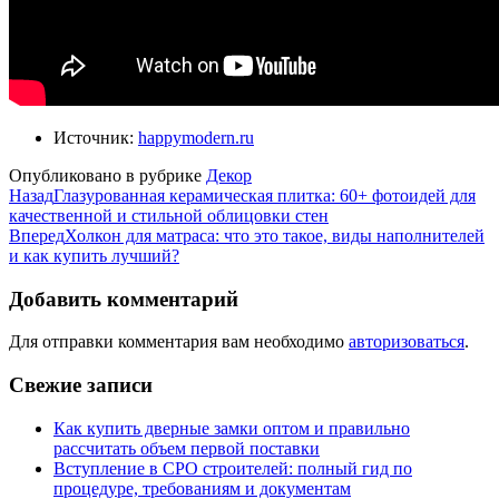
Источник:
happymodern.ru
Опубликовано в рубрике
Декор
Назад
Глазурованная керамическая плитка: 60+ фотоидей для
качественной и стильной облицовки стен
Вперед
Холкон для матраса: что это такое, виды наполнителей
и как купить лучший?
Добавить комментарий
Для отправки комментария вам необходимо
авторизоваться
.
Свежие записи
Как купить дверные замки оптом и правильно
рассчитать объем первой поставки
Вступление в СРО строителей: полный гид по
процедуре, требованиям и документам