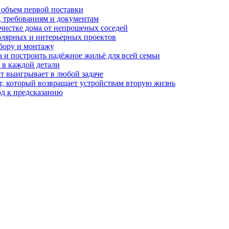
 объем первой поставки
, требованиям и документам
очистке дома от непрошеных соседей
олярных и интерьерных проектов
бору и монтажу
а и построить надёжное жильё для всей семьи
в каждой детали
т выигрывает в любой задаче
, который возвращает устройствам вторую жизнь
од к предсказанию