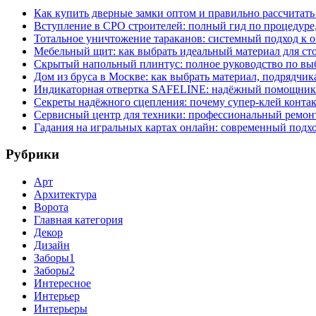
Как купить дверные замки оптом и правильно рассчитать
Вступление в СРО строителей: полный гид по процедуре
Тотальное уничтожение тараканов: системный подход к 
Мебельный щит: как выбрать идеальный материал для ст
Скрытый напольный плинтус: полное руководство по вы
Дом из бруса в Москве: как выбрать материал, подрядчик
Индикаторная отвертка SAFELINE: надёжный помощник 
Секреты надёжного сцепления: почему супер‑клей контак
Сервисный центр для техники: профессиональный ремонт
Гадания на игральных картах онлайн: современный подх
Рубрики
Арт
Архитектура
Ворота
Главная категория
Декор
Дизайн
Заборы1
Заборы2
Интересное
Интерьер
Интерьеры