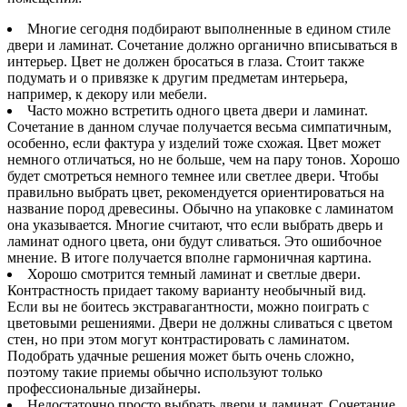
Многие сегодня подбирают выполненные в едином стиле
двери и ламинат. Сочетание должно органично вписываться в
интерьер. Цвет не должен бросаться в глаза. Стоит также
подумать и о привязке к другим предметам интерьера,
например, к декору или мебели.
Часто можно встретить одного цвета двери и ламинат.
Сочетание в данном случае получается весьма симпатичным,
особенно, если фактура у изделий тоже схожая. Цвет может
немного отличаться, но не больше, чем на пару тонов. Хорошо
будет смотреться немного темнее или светлее двери. Чтобы
правильно выбрать цвет, рекомендуется ориентироваться на
название пород древесины. Обычно на упаковке с ламинатом
она указывается. Многие считают, что если выбрать дверь и
ламинат одного цвета, они будут сливаться. Это ошибочное
мнение. В итоге получается вполне гармоничная картина.
Хорошо смотрится темный ламинат и светлые двери.
Контрастность придает такому варианту необычный вид.
Если вы не боитесь экстравагантности, можно поиграть с
цветовыми решениями. Двери не должны сливаться с цветом
стен, но при этом могут контрастировать с ламинатом.
Подобрать удачные решения может быть очень сложно,
поэтому такие приемы обычно используют только
профессиональные дизайнеры.
Недостаточно просто выбрать двери и ламинат. Сочетание