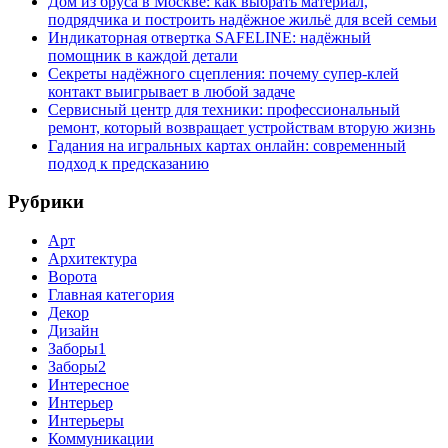
Дом из бруса в Москве: как выбрать материал,
подрядчика и построить надёжное жильё для всей семьи
Индикаторная отвертка SAFELINE: надёжный
помощник в каждой детали
Секреты надёжного сцепления: почему супер‑клей
контакт выигрывает в любой задаче
Сервисный центр для техники: профессиональный
ремонт, который возвращает устройствам вторую жизнь
Гадания на игральных картах онлайн: современный
подход к предсказанию
Рубрики
Арт
Архитектура
Ворота
Главная категория
Декор
Дизайн
Заборы1
Заборы2
Интересное
Интерьер
Интерьеры
Коммуникации