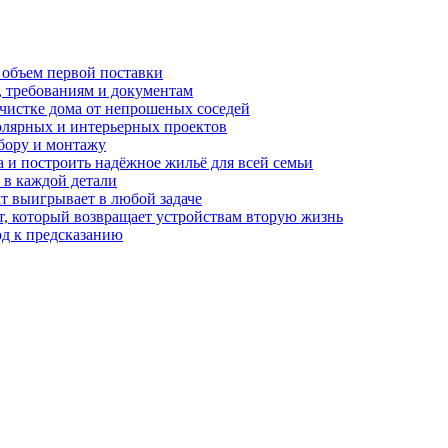
 объем первой поставки
, требованиям и документам
очистке дома от непрошеных соседей
олярных и интерьерных проектов
бору и монтажу
а и построить надёжное жильё для всей семьи
в каждой детали
т выигрывает в любой задаче
, который возвращает устройствам вторую жизнь
од к предсказанию