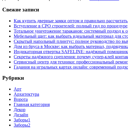
Свежие записи
Как купить дверные замки оптом и правильно рассчитать
Вступление в СРО строителей: полный гид по процедуре
Тотальное уничтожение тараканов: системный подход к 
Мебельный щит: как выбрать идеальный материал для ст
Скрытый напольный плинтус: полное руководство по вы
Дом из бруса в Москве: как выбрать материал, подрядчик
Индикаторная отвертка SAFELINE: надёжный помощник 
Секреты надёжного сцепления: почему супер‑клей контак
Сервисный центр для техники: профессиональный ремонт
Гадания на игральных картах онлайн: современный подх
Рубрики
Арт
Архитектура
Ворота
Главная категория
Декор
Дизайн
Заборы1
Заборы2