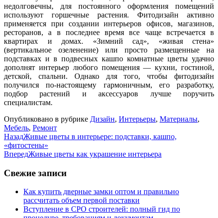
недолговечны, для постоянного оформления помещений
используют горшечные растения. Фитодизайн активно
применяется при создании интерьеров офисов, магазинов,
ресторанов, а в последнее время все чаще встречается в
квартирах и домах. «Зимний сад», «живая стена»
(вертикальное озеленение) или просто размещенные на
подставках и в подвесных кашпо комнатные цветы удачно
дополнят интерьер любого помещения — кухни, гостиной,
детской, спальни. Однако для того, чтобы фитодизайн
получился по-настоящему гармоничным, его разработку,
подбор растений и аксессуаров лучше поручить
специалистам.
Опубликовано в рубрике
Дизайн
,
Интерьеры
,
Материалы
,
Мебель
,
Ремонт
Назад
Живые цветы в интерьере: подставки, кашпо,
«фитостены»
Вперед
Живые цветы как украшение интерьера
Свежие записи
Как купить дверные замки оптом и правильно
рассчитать объем первой поставки
Вступление в СРО строителей: полный гид по
процедуре, требованиям и документам