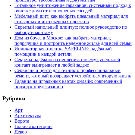
Тотальное уничтожение тараканов: системный подход к
очистке дома от непрошеных соседей
Мебельный щит: как выбрать идеальный материал для
столярных и интерьерных проектов
Скрытый напольный плинтус: полное руководство по
выбору и монтажу
Дом из бруса в Москве: как выбрать материал,
подрядчика и построить надёжное жильё для всей семьи
Индикаторная отвертка SAFELINE: надёжный
помощник в каждой детали
Секреты надёжного сцепления: почему супер‑клей
контакт выигрывает в любой задаче
Сервисный центр для техники: профессиональный
ремонт, который возвращает устройствам вторую жизнь
Гадания на игральных картах онлайн: современный
подход к предсказанию
Рубрики
Арт
Архитектура
Ворота
Главная категория
Декор