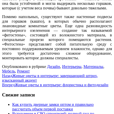
она была устойчивой и могла выдержать несколько горшков,
которые (с учетом веса почвы) бывают довольно тяжелыми.
Помимо напольных, существуют также настенные подвесы
для горшков (кашпо), в которых обычно располагают
лиановидные комнатные цветы. Еще одна разновидность
интерьерного озеленения — создание так называемой
«фитостены», состоящей из волокнистого материала, в
специальные прорези которого помещаются растения.
«Фитостена» представляет собой питательную среду с
постоянно поддерживаемым уровнем влажности, однако для
этого требуется достаточно сложное оборудование,
монтировать которое должны специалисты.
Опубликовано в рубрике
Дизайн
,
Интерьеры
,
Материалы
,
Мебель
,
Ремонт
Назад
Живые цветы в интерьере: завершающий штрих,
изысканный акцент
Вперед
Живые цветы в интерьере: флористика и фитодизайн
Свежие записи
Как купить дверные замки оптом и правильно
рассчитать объем первой поставки
Вступление в СРО строителей: полный гид по