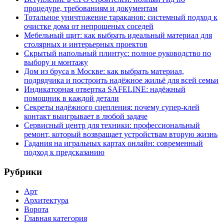
процедуре, требованиям и документам
Тотальное уничтожение тараканов: системный подход к
очистке дома от непрошеных соседей
Мебельный щит: как выбрать идеальный материал для
столярных и интерьерных проектов
Скрытый напольный плинтус: полное руководство по
выбору и монтажу
Дом из бруса в Москве: как выбрать материал,
подрядчика и построить надёжное жильё для всей семьи
Индикаторная отвертка SAFELINE: надёжный
помощник в каждой детали
Секреты надёжного сцепления: почему супер‑клей
контакт выигрывает в любой задаче
Сервисный центр для техники: профессиональный
ремонт, который возвращает устройствам вторую жизнь
Гадания на игральных картах онлайн: современный
подход к предсказанию
Рубрики
Арт
Архитектура
Ворота
Главная категория