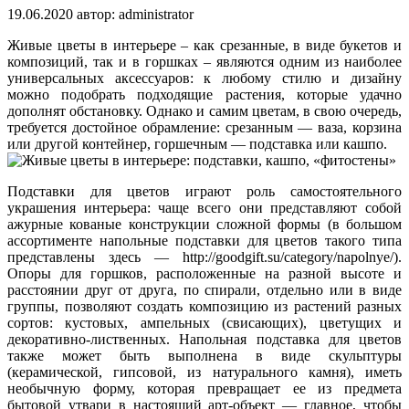
19.06.2020
автор:
administrator
Живые цветы в интерьере – как срезанные, в виде букетов и
композиций, так и в горшках – являются одним из наиболее
универсальных аксессуаров: к любому стилю и дизайну
можно подобрать подходящие растения, которые удачно
дополнят обстановку. Однако и самим цветам, в свою очередь,
требуется достойное обрамление: срезанным — ваза, корзина
или другой контейнер, горшечным — подставка или кашпо.
Подставки для цветов играют роль самостоятельного
украшения интерьера: чаще всего они представляют собой
ажурные кованые конструкции сложной формы (в большом
ассортименте напольные подставки для цветов такого типа
представлены здесь — http://goodgift.su/category/napolnye/).
Опоры для горшков, расположенные на разной высоте и
расстоянии друг от друга, по спирали, отдельно или в виде
группы, позволяют создать композицию из растений разных
сортов: кустовых, ампельных (свисающих), цветущих и
декоративно-лиственных. Напольная подставка для цветов
также может быть выполнена в виде скульптуры
(керамической, гипсовой, из натурального камня), иметь
необычную форму, которая превращает ее из предмета
бытовой утвари в настоящий арт-объект — главное, чтобы