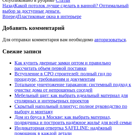
Опубликовано в рубрике
Статьи
Назад
Какой потолок лучше сделать в ванной? Оптимальный
выбор за доступные деньги.
Вперед
Пластиковые окна в интерьере
Добавить комментарий
Для отправки комментария вам необходимо
авторизоваться
.
Свежие записи
Как купить дверные замки оптом и правильно
рассчитать объем первой поставки
Вступление в СРО строителей: полный гид по
процедуре, требованиям и документам
Тотальное уничтожение тараканов: системный подход к
очистке дома от непрошеных соседей
Мебельный щит: как выбрать идеальный материал для
столярных и интерьерных проектов
Скрытый напольный плинтус: полное руководство по
выбору и монтажу
Дом из бруса в Москве: как выбрать материал,
подрядчика и построить надёжное жильё для всей семьи
Индикаторная отвертка SAFELINE: надёжный
помощник в каждой детали