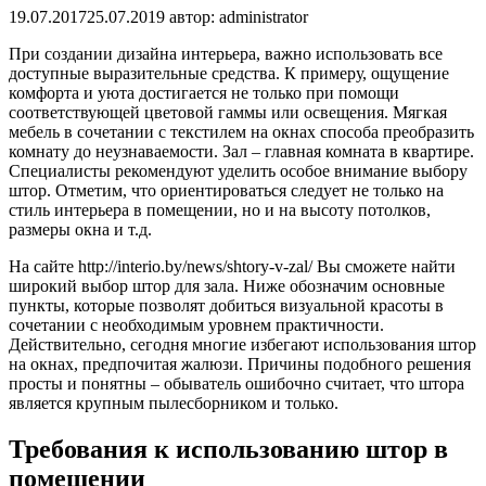
19.07.2017
25.07.2019
автор:
administrator
При создании дизайна интерьера, важно использовать все
доступные выразительные средства. К примеру, ощущение
комфорта и уюта достигается не только при помощи
соответствующей цветовой гаммы или освещения. Мягкая
мебель в сочетании с текстилем на окнах способа преобразить
комнату до неузнаваемости. Зал – главная комната в квартире.
Специалисты рекомендуют уделить особое внимание выбору
штор. Отметим, что ориентироваться следует не только на
стиль интерьера в помещении, но и на высоту потолков,
размеры окна и т.д.
На сайте http://interio.by/news/shtory-v-zal/ Вы сможете найти
широкий выбор штор для зала. Ниже обозначим основные
пункты, которые позволят добиться визуальной красоты в
сочетании с необходимым уровнем практичности.
Действительно, сегодня многие избегают использования штор
на окнах, предпочитая жалюзи. Причины подобного решения
просты и понятны – обыватель ошибочно считает, что штора
является крупным пылесборником и только.
Требования к использованию штор в
помещении