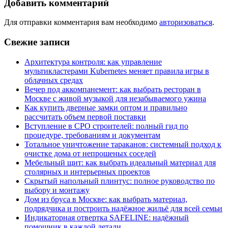
Добавить комментарий
Для отправки комментария вам необходимо
авторизоваться
.
Свежие записи
Архитектура контроля: как управление
мультикластерами Kubernetes меняет правила игры в
облачных средах
Вечер под аккомпанемент: как выбрать ресторан в
Москве с живой музыкой для незабываемого ужина
Как купить дверные замки оптом и правильно
рассчитать объем первой поставки
Вступление в СРО строителей: полный гид по
процедуре, требованиям и документам
Тотальное уничтожение тараканов: системный подход к
очистке дома от непрошеных соседей
Мебельный щит: как выбрать идеальный материал для
столярных и интерьерных проектов
Скрытый напольный плинтус: полное руководство по
выбору и монтажу
Дом из бруса в Москве: как выбрать материал,
подрядчика и построить надёжное жильё для всей семьи
Индикаторная отвертка SAFELINE: надёжный
помощник в каждой детали