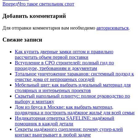
Вперед
Что такое светильник спот
Добавить комментарий
Для отправки комментария вам необходимо
авторизоваться
.
Свежие записи
Как купить дверные замки оптом и правильно
рассчитать объем первой поставки
Вступление в СРО строителей: полный гид по
процедуре, требованиям и документам
Тотальное уничтожение тараканов: системный подход к
очистке дома от непрошеных соседей
Мебельный щит: как выбрать идеальный материал для
столярных и интерьерных проектов
Скрытый напольный плинтус: полное руководство по
выбору и монтажу
Дом из бруса в Москве: как выбрать материал,
подрядчика и построить надёжное жильё для всей семьи
Индикаторная отвертка SAFELINE: надёжный
помощник в каждой детали
Секреты надёжного сцепления: почему супер‑клей
контакт выигрывает в любой задаче