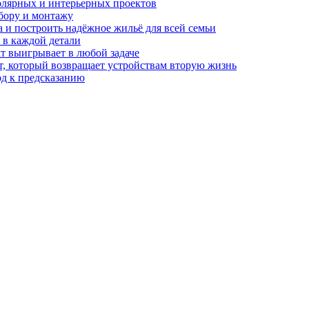
олярных и интерьерных проектов
бору и монтажу
а и построить надёжное жильё для всей семьи
в каждой детали
т выигрывает в любой задаче
, который возвращает устройствам вторую жизнь
од к предсказанию