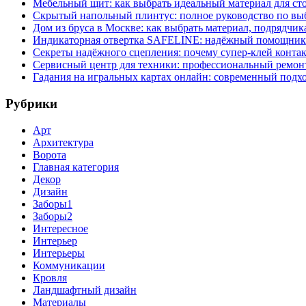
Мебельный щит: как выбрать идеальный материал для ст
Скрытый напольный плинтус: полное руководство по вы
Дом из бруса в Москве: как выбрать материал, подрядчик
Индикаторная отвертка SAFELINE: надёжный помощник 
Секреты надёжного сцепления: почему супер‑клей контак
Сервисный центр для техники: профессиональный ремонт
Гадания на игральных картах онлайн: современный подх
Рубрики
Арт
Архитектура
Ворота
Главная категория
Декор
Дизайн
Заборы1
Заборы2
Интересное
Интерьер
Интерьеры
Коммуникации
Кровля
Ландшафтный дизайн
Материалы