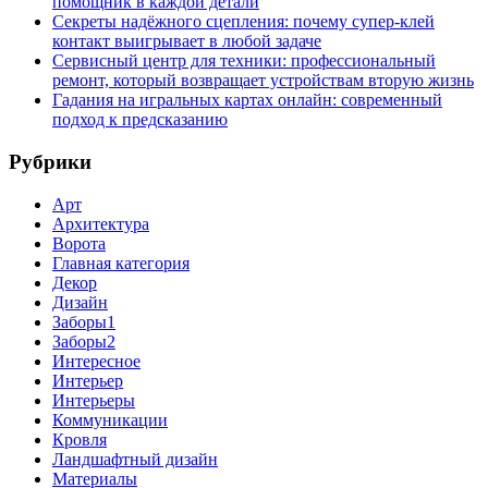
помощник в каждой детали
Секреты надёжного сцепления: почему супер‑клей
контакт выигрывает в любой задаче
Сервисный центр для техники: профессиональный
ремонт, который возвращает устройствам вторую жизнь
Гадания на игральных картах онлайн: современный
подход к предсказанию
Рубрики
Арт
Архитектура
Ворота
Главная категория
Декор
Дизайн
Заборы1
Заборы2
Интересное
Интерьер
Интерьеры
Коммуникации
Кровля
Ландшафтный дизайн
Материалы