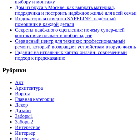
выбору и монтажу
Дом из бруса в Москве: как выбрать материал,
подрядчика и построить надёжное жильё для всей семьи
Индикаторная отвертка SAFELINE: надёжный
помощник в каждой детали
Секреты надёжного сцепления: почему супер‑клей
контакт выигрывает в любой задаче
Сервисный центр для техники: профессиональный
ремонт, который возвращает устройствам вторую жизнь
Гадания на игральных картах онлайн: современный
подход к предсказанию
Рубрики
Арт
Архитектура
Ворота
Главная категория
Декор
Дизайн
Заборы1
Заборы2
Интересное
Интерьер
Интерьеры