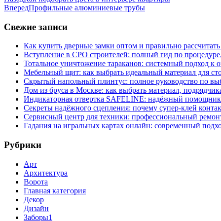
Вперед
Профильные алюминиевые трубы
Свежие записи
Как купить дверные замки оптом и правильно рассчитать
Вступление в СРО строителей: полный гид по процедуре
Тотальное уничтожение тараканов: системный подход к 
Мебельный щит: как выбрать идеальный материал для ст
Скрытый напольный плинтус: полное руководство по вы
Дом из бруса в Москве: как выбрать материал, подрядчик
Индикаторная отвертка SAFELINE: надёжный помощник 
Секреты надёжного сцепления: почему супер‑клей контак
Сервисный центр для техники: профессиональный ремонт
Гадания на игральных картах онлайн: современный подх
Рубрики
Арт
Архитектура
Ворота
Главная категория
Декор
Дизайн
Заборы1