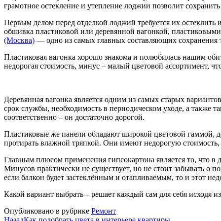
грамотное остекление и утепление лоджии позволит сохранить 
Первым делом перед отделкой лоджий требуется их остеклить и
обшивка пластиковой или деревянной вагонкой, пластиковыми
(Москва)
— одно из самых главных составляющих сохранения т
Пластиковая вагонка хорошо знакома и полюбилась нашим обит
недорогая стоимость, минус – малый цветовой ассортимент, чт
Деревянная вагонка является одним из самых старых варианто
срок службы, необходимость в периодическом уходе, а также та
соответственно – он достаточно дорогой.
Пластиковые же панели обладают широкой цветовой гаммой, до
протирать влажной тряпкой. Они имеют недорогую стоимость, 
Главным плюсом применения гипсокартона является то, что в 
Минусов практически не существует, но не стоит забывать о п
если балкон будет застеклённым и отапливаемым, то и этот недо
Какой вариант выбрать – решает каждый сам для себя исходя 
Опубликовано в рубрике
Ремонт
Назад
Как подобрать цвета в интерьере квартиры