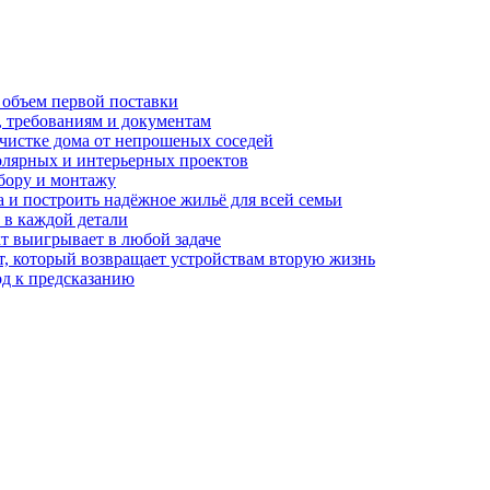
 объем первой поставки
, требованиям и документам
очистке дома от непрошеных соседей
олярных и интерьерных проектов
бору и монтажу
а и построить надёжное жильё для всей семьи
в каждой детали
т выигрывает в любой задаче
, который возвращает устройствам вторую жизнь
од к предсказанию