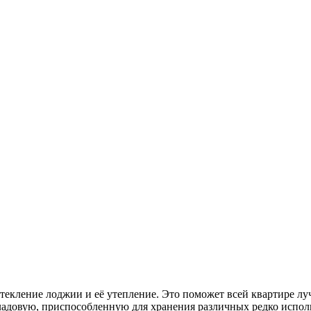
екление лоджии и её утепление. Это поможет всей квартире луч
довую, приспособленную для хранения различных редко использу