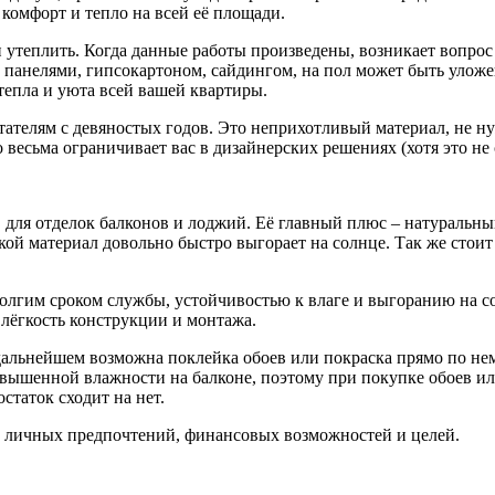
комфорт и тепло на всей её площади.
 утеплить. Когда данные работы произведены, возникает вопрос
 панелями, гипсокартоном, сайдингом, на пол может быть улож
епла и уюта всей вашей квартиры.
ателям с девяностых годов. Это неприхотливый материал, не ну
о весьма ограничивает вас в дизайнерских решениях (хотя это н
в для отделок балконов и лоджий. Её главный плюс – натуральн
кой материал довольно быстро выгорает на солнце. Так же стоит 
лгим сроком службы, устойчивостью к влаге и выгоранию на со
лёгкость конструкции и монтажа.
дальнейшем возможна поклейка обоев или покраска прямо по нем
овышенной влажности на балконе, поэтому при покупке обоев или
статок сходит на нет.
из личных предпочтений, финансовых возможностей и целей.