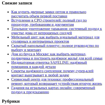
Свежие записи
Как купить дверные замки оптом и правильно
рассчитать объем первой поставки
Вступление в СРО строителей: полный гид по
процедуре, требованиям и документам
Тотальное уничтожение тараканов: системный подход к
очистке дома от непрошеных соседей
Мебельный щит: как выбрать идеальный материал для
столярных и интерьерных проектов
Скрытый напольный плинтус: полное руководство по
выбору и монтажу
Дом из бруса в Москве: как выбрать материал,
подрядчика и построить надёжное жильё для всей семьи
Индикаторная отвертка SAFELINE: надёжный
помощник в каждой детали
Секреты надёжного сцепления: почему супер‑клей
контакт выигрывает в любой задаче
Сервисный центр для техники: профессиональный
ремонт, который возвращает устройствам вторую жизнь
Гадания на игральных картах онлайн: современный
подход к предсказанию
Рубрики