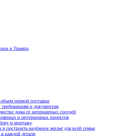
тина и Трампа
 объем первой поставки
, требованиям и документам
очистке дома от непрошеных соседей
олярных и интерьерных проектов
бору и монтажу
а и построить надёжное жильё для всей семьи
в каждой детали