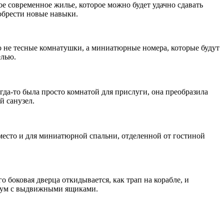
е современное жилье, которое можно будет удачно сдавать
иобрести новые навыки.
это не тесные комнатушки, а миниатюрные номера, которые будут
елью.
гда-то была просто комнатой для прислуги, она преобразила
й санузел.
место и для миниатюрной спальни, отделенной от гостиной
 боковая дверца откидывается, как трап на корабле, и
одиум с выдвижными ящиками.