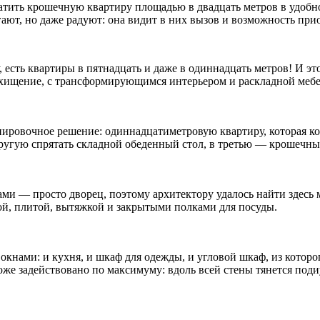
атить крошечную квартиру площадью в двадцать метров в удобно
угают, но даже радуют: она видит в них вызов и возможность пр
у, есть квартиры в пятнадцать и даже в одиннадцать метров! И 
осхищение, с трансформирующимся интерьером и раскладной меб
нировочное решение: одиннадцатиметровую квартиру, которая ко
ругую спрятать складной обеденный стол, в третью — крошечны
ми — просто дворец, поэтому архитектору удалось найти здесь 
ой, плитой, вытяжкой и закрытыми полками для посуды.
нами: и кухня, и шкаф для одежды, и угловой шкаф, из которого
 тоже задействовано по максимуму: вдоль всей стены тянется п