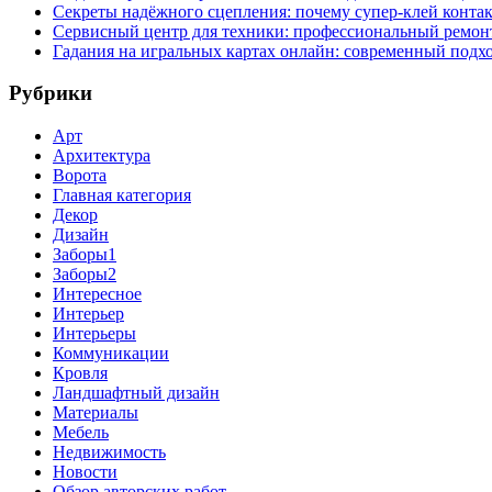
Секреты надёжного сцепления: почему супер‑клей контак
Сервисный центр для техники: профессиональный ремонт
Гадания на игральных картах онлайн: современный подх
Рубрики
Арт
Архитектура
Ворота
Главная категория
Декор
Дизайн
Заборы1
Заборы2
Интересное
Интерьер
Интерьеры
Коммуникации
Кровля
Ландшафтный дизайн
Материалы
Мебель
Недвижимость
Новости
Обзор авторских работ