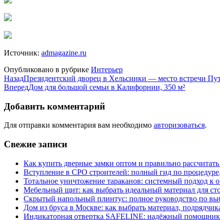
Источник:
admagazine.ru
Опубликовано в рубрике
Интерьер
Назад
Президентский дворец в Хельсинки — место встречи Пу
Вперед
Дом для большой семьи в Калифорнии, 350 м²
Добавить комментарий
Для отправки комментария вам необходимо
авторизоваться
.
Свежие записи
Как купить дверные замки оптом и правильно рассчитать
Вступление в СРО строителей: полный гид по процедуре
Тотальное уничтожение тараканов: системный подход к 
Мебельный щит: как выбрать идеальный материал для ст
Скрытый напольный плинтус: полное руководство по вы
Дом из бруса в Москве: как выбрать материал, подрядчик
Индикаторная отвертка SAFELINE: надёжный помощник 