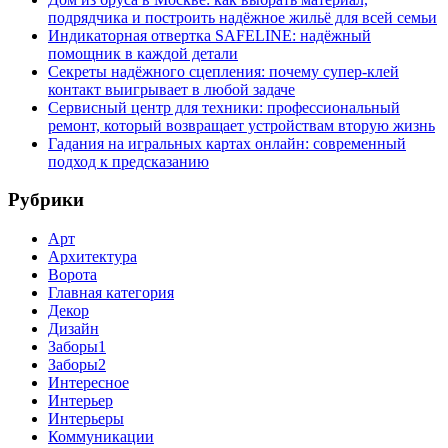
подрядчика и построить надёжное жильё для всей семьи
Индикаторная отвертка SAFELINE: надёжный
помощник в каждой детали
Секреты надёжного сцепления: почему супер‑клей
контакт выигрывает в любой задаче
Сервисный центр для техники: профессиональный
ремонт, который возвращает устройствам вторую жизнь
Гадания на игральных картах онлайн: современный
подход к предсказанию
Рубрики
Арт
Архитектура
Ворота
Главная категория
Декор
Дизайн
Заборы1
Заборы2
Интересное
Интерьер
Интерьеры
Коммуникации