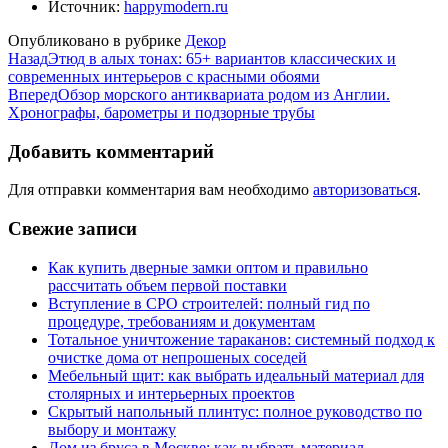
Источник:
happymodern.ru
Опубликовано в рубрике
Декор
Назад
Этюд в алых тонах: 65+ вариантов классических и
современных интерьеров с красными обоями
Вперед
Обзор морского антиквариата родом из Англии.
Хронографы, барометры и подзорные трубы
Добавить комментарий
Для отправки комментария вам необходимо
авторизоваться
.
Свежие записи
Как купить дверные замки оптом и правильно
рассчитать объем первой поставки
Вступление в СРО строителей: полный гид по
процедуре, требованиям и документам
Тотальное уничтожение тараканов: системный подход к
очистке дома от непрошеных соседей
Мебельный щит: как выбрать идеальный материал для
столярных и интерьерных проектов
Скрытый напольный плинтус: полное руководство по
выбору и монтажу
Дом из бруса в Москве: как выбрать материал,