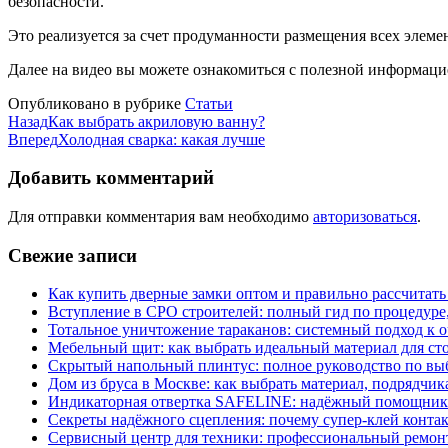
безопасности.
Это реализуется за счет продуманности размещения всех элеме
Далее на видео вы можете ознакомиться с полезной информац
Опубликовано в рубрике
Статьи
Назад
Как выбрать акриловую ванну?
Вперед
Холодная сварка: какая лучше
Добавить комментарий
Для отправки комментария вам необходимо
авторизоваться
.
Свежие записи
Как купить дверные замки оптом и правильно рассчитать
Вступление в СРО строителей: полный гид по процедуре
Тотальное уничтожение тараканов: системный подход к 
Мебельный щит: как выбрать идеальный материал для ст
Скрытый напольный плинтус: полное руководство по вы
Дом из бруса в Москве: как выбрать материал, подрядчик
Индикаторная отвертка SAFELINE: надёжный помощник 
Секреты надёжного сцепления: почему супер‑клей контак
Сервисный центр для техники: профессиональный ремонт