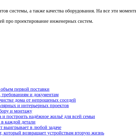
нтов системы, а также качества оборудования. На все эти момен
ией про проектирование инженерных систем.
 объем первой поставки
, требованиям и документам
очистке дома от непрошеных соседей
олярных и интерьерных проектов
бору и монтажу
а и построить надёжное жильё для всей семьи
в каждой детали
т выигрывает в любой задаче
, который возвращает устройствам вторую жизнь